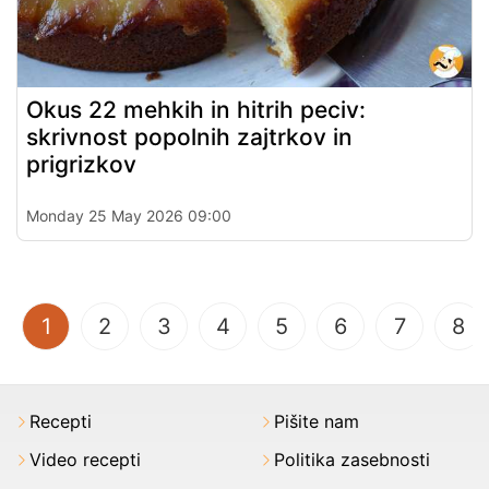
Okus 22 mehkih in hitrih peciv:
skrivnost popolnih zajtrkov in
prigrizkov
Monday 25 May 2026 09:00
(current)
1
2
3
4
5
6
7
8
Recepti
Pišite nam
Video recepti
Politika zasebnosti