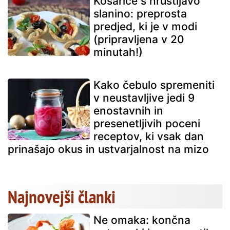
Košarice s hrustljavo
slanino: preprosta
predjed, ki je v modi
(pripravljena v 20
minutah!)
Kako čebulo spremeniti
v neustavljive jedi 9
enostavnih in
presenetljivih poceni
receptov, ki vsak dan
prinašajo okus in ustvarjalnost na mizo
Najnovejši članki
Ne omaka: končna