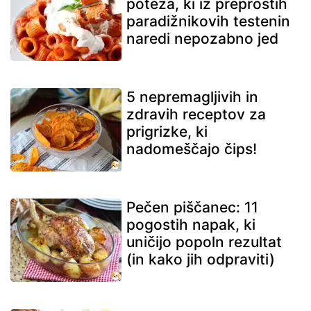
poteza, ki iz preprostih
paradižnikovih testenin
naredi nepozabno jed
5 nepremagljivih in
zdravih receptov za
prigrizke, ki
nadomeščajo čips!
Pečen piščanec: 11
pogostih napak, ki
uničijo popoln rezultat
(in kako jih odpraviti)