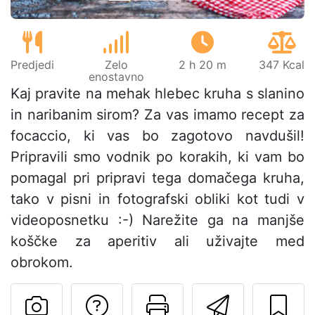
Predjedi
Zelo
2 h 20 m
347 Kcal
enostavno
Kaj pravite na mehak hlebec kruha s slanino
in naribanim sirom? Za vas imamo recept za
focaccio, ki vas bo zagotovo navdušil!
Pripravili smo vodnik po korakih, ki vam bo
pomagal pri pripravi tega domačega kruha,
tako v pisni in fotografski obliki kot tudi v
videoposnetku :-) Narežite ga na manjše
koščke za aperitiv ali uživajte med
obrokom.
Postavite vprašanj
Natisni to str
Pošlji t