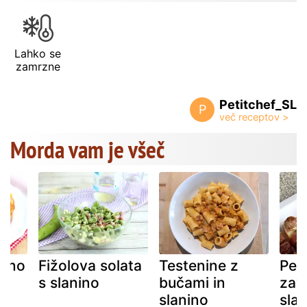
Lahko se
zamrzne
Petitchef_SL
P
Morda vam je všeč
nino
Fižolova solata
Testenine z
Peč
s slanino
bučami in
zavi
slanino
sla