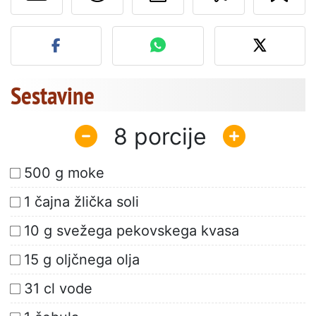
Objavite svojo fotografijo
Sestavine
8
500 g moke
1 čajna žlička soli
10 g svežega pekovskega kvasa
15 g oljčnega olja
31 cl vode