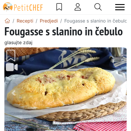
Recepti
Predjedi
Fougasse s slanino in čebulo
Fougasse s slanino in čebulo
glasujte zdaj
Prejšnji
Nasl