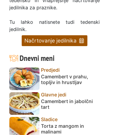
tedensko in vnaprejšnje načrtovanje
jedilnika za praznike.
Tu lahko natisnete tudi tedenski
jedilnik.
Načrtovanje jedilnika
Dnevni meni
Predjedi
Camembert v prahu,
topljiv in hrustljav
Glavne jedi
Camembert in jabolčni
tart
Sladice
Torta z mangom in
malinami