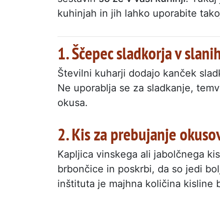
kuhinjah in jih lahko uporabite tak
1. Ščepec sladkorja v slani
Številni kuharji dodajo kanček slad
Ne uporablja se za sladkanje, temv
okusa.
2. Kis za prebujanje okuso
Kapljica vinskega ali jabolčnega ki
brbončice in poskrbi, da so jedi b
inštituta je majhna količina kislin