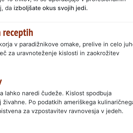
oj, da
izboljšate okus svojih jedi.
h receptih
korja v paradižnikove omake, prelive in celo juh
eč za uravnoteženje kislosti in zaokrožitev
v
sa lahko naredi čudeže. Kislost spodbuja
olj živahne. Po podatkih ameriškega kulinaričneg
e bistvena za vzpostavitev ravnovesja v jedeh.