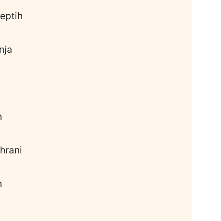
ceptih
nja
h
 hrani
h