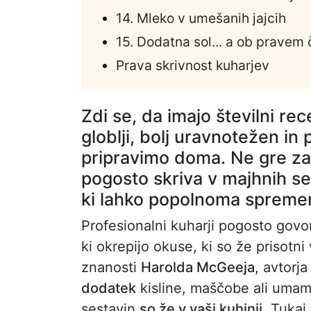
14. Mleko v umešanih jajcih
15. Dodatna sol... a ob pravem
Prava skrivnost kuharjev
Zdi se, da imajo številni rec
globlji, bolj uravnotežen in p
pripravimo doma. Ne gre za č
pogosto skriva v majhnih se
ki lahko popolnoma spremeni
Profesionalni kuharji pogosto govor
ki okrepijo okuse, ki so že prisotni
znanosti
Harolda McGeeja
, avtorj
dodatek
kisline, maščobe ali umam
sestavin
so že v vaši kuhinji
. Tukaj