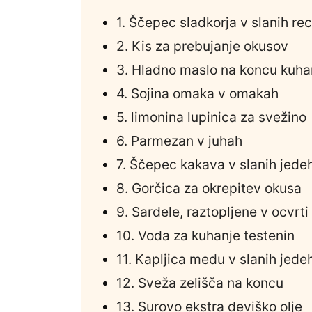
1. Ščepec sladkorja v slanih re
2. Kis za prebujanje okusov
3. Hladno maslo na koncu kuha
4. Sojina omaka v omakah
5. limonina lupinica za svežino
6. Parmezan v juhah
7. Ščepec kakava v slanih jede
8. Gorčica za okrepitev okusa
9. Sardele, raztopljene v ocvrti
10. Voda za kuhanje testenin
11. Kapljica medu v slanih jede
12. Sveža zelišča na koncu
13. Surovo ekstra deviško olje