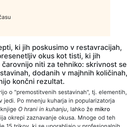
 času
epti, ki jih poskusimo v restavracijah,
resenetljiv okus kot tisti, ki jih
arovnijo niti za tehniko: skrivnost se
stavinah, dodanih v majhnih količinah
jo končni rezultat.
ijo o "premostitvenih sestavinah", tj. elementih,
 v jedi. Po mnenju kuharja in popularizatorja
a knjige
O hrani in kuhanju
, lahko že
mikro
ija okrepi zaznavanje okusa. Mnoge od teh
 je 15 trikov, ki se uporabljajo v profesionalnih