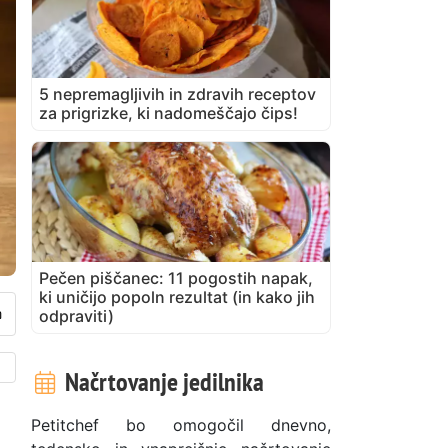
5 nepremagljivih in zdravih receptov
za prigrizke, ki nadomeščajo čips!
Pečen piščanec: 11 pogostih napak,
ki uničijo popoln rezultat (in kako jih
odpraviti)
Načrtovanje jedilnika
Petitchef bo omogočil dnevno,