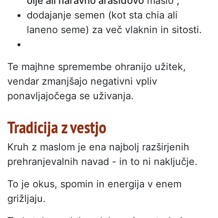
olje ali naravno arašidovo
maslo
;
dodajanje semen (kot sta chia ali
laneno seme) za več vlaknin in sitosti.
Te majhne spremembe ohranijo užitek,
vendar zmanjšajo negativni vpliv
ponavljajočega se uživanja.
Tradicija z vestjo
Kruh z maslom je ena najbolj razširjenih
prehranjevalnih navad - in to ni naključje.
To je okus, spomin in energija v enem
grižljaju.