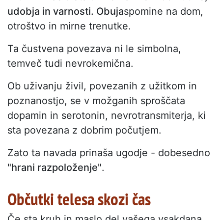
udobja in varnosti. Obuja
spomine na dom,
otroštvo in mirne trenutke.
Ta čustvena povezava ni le simbolna,
temveč tudi nevrokemična.
Ob uživanju živil, povezanih z užitkom in
poznanostjo, se v možganih sproščata
dopamin in serotonin, nevrotransmiterja, ki
sta povezana z dobrim počutjem.
Zato ta navada prinaša ugodje - dobesedno
"hrani razpoloženje"
.
Občutki telesa skozi čas
Če sta kruh in maslo del vašega vsakdana,