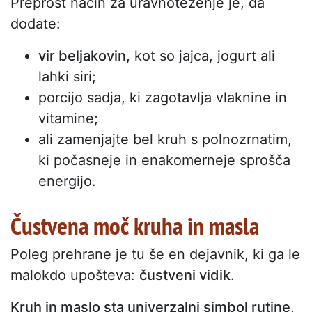
Preprost način za uravnoteženje je, da
dodate:
vir beljakovin,
kot so jajca, jogurt ali
lahki siri;
porcijo sadja, ki zagotavlja vlaknine in
vitamine;
ali zamenjajte bel kruh s polnozrnatim,
ki počasneje in enakomerneje sprošča
energijo.
Čustvena moč kruha in masla
Poleg prehrane je tu še en dejavnik, ki ga le
malokdo upošteva:
čustveni vidik
.
Kruh in maslo sta univerzalni simbol rutine,