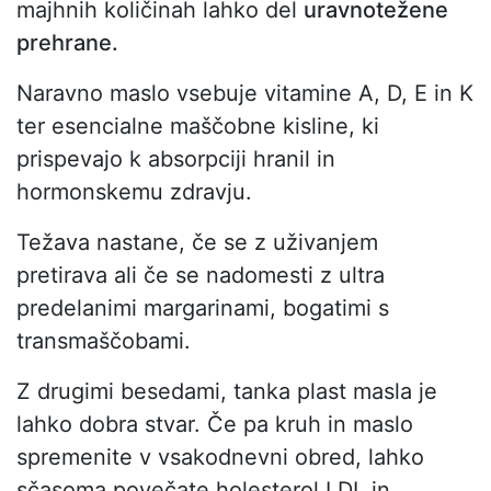
majhnih količinah lahko del
uravnotežene
prehrane.
Naravno maslo vsebuje vitamine A, D, E in K
ter esencialne maščobne kisline, ki
prispevajo k absorpciji hranil in
hormonskemu zdravju.
Težava nastane, če se z uživanjem
pretirava ali če se nadomesti z ultra
predelanimi margarinami, bogatimi s
transmaščobami.
Z drugimi besedami, tanka plast masla je
lahko dobra stvar. Če pa kruh in maslo
spremenite v vsakodnevni obred, lahko
sčasoma povečate holesterol LDL in