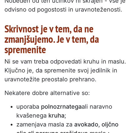
Nobeden od teh učinkov ni skrajen - vse je
odvisno od pogostosti in uravnoteženosti.
Skrivnost je v tem, da ne
zmanjšujemo. Je v tem, da
spremenite
Ni se vam treba odpovedati kruhu in maslu.
Ključno je, da spremenite svoj jedilnik in
uravnotežite preostalo prehrano.
Nekatere dobre alternative so:
uporaba
polnozrnatega
ali naravno
kvašenega
kruha
;
zamenjava masla za
avokado, oljčno