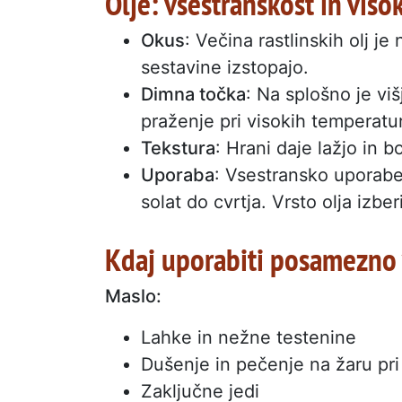
Olje: vsestranskost in viso
Okus
: Večina rastlinskih olj 
sestavine izstopajo.
Dimna točka
: Na splošno je viš
praženje pri visokih temperatu
Tekstura
: Hrani daje lažjo in b
Uporaba
: Vsestransko uporaben
solat do cvrtja. Vrsto olja izbe
Kdaj uporabiti posamezno 
Maslo:
Lahke in nežne testenine
Dušenje in pečenje na žaru pri
Zaključne jedi