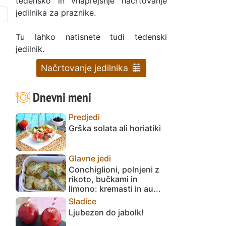
tedensko in vnaprejšnje načrtovanje
jedilnika za praznike.
Tu lahko natisnete tudi tedenski
jedilnik.
Načrtovanje jedilnika
Dnevni meni
Predjedi
Grška solata ali horiatiki
Glavne jedi
Conchiglioni, polnjeni z
rikoto, bučkami in
limono: kremasti in au...
Sladice
Ljubezen do jabolk!