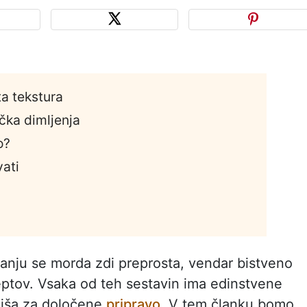
ta tekstura
očka dimljenja
o?
vati
anju se morda zdi preprosta, vendar bistveno
ptov. Vsaka od teh sestavin ima edinstvene
nejša za določene
pripravo
. V tem članku bomo