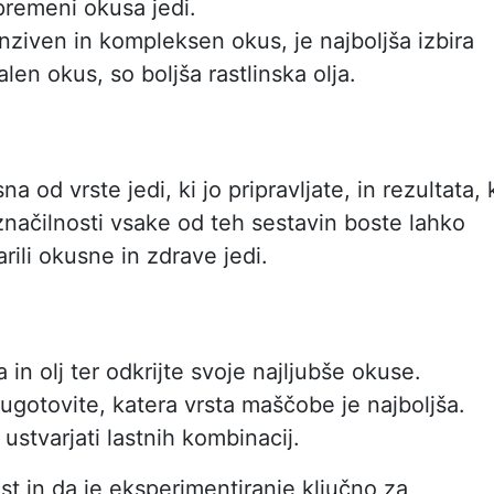
premeni okusa jedi.
enziven in kompleksen okus, je najboljša izbira
len okus, so boljša rastlinska olja.
 od vrste jedi, ki jo pripravljate, in rezultata, 
načilnosti vsake od teh sestavin boste lahko
arili okusne in zdrave jedi.
 in olj ter odkrijte svoje najljubše okuse.
ugotovite, katera vrsta maščobe je najboljša.
ustvarjati lastnih kombinacij.
t in da je eksperimentiranje ključno za