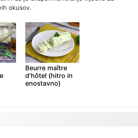
vih okusov.
Beurre maître
je
d'hôtel (hitro in
enostavno)