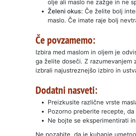
olje ali maslo ne zažge in ne s
Želeni okus:
Če želite bolj int
maslo. Če imate raje bolj nevtra
Če povzamemo:
Izbira med maslom in oljem je odvisna
ga želite doseči. Z razumevanjem z
izbrali najustreznejšo izbiro in ustv
Dodatni nasveti:
Preizkusite različne vrste masla
Pozorno preberite recepte, da 
Ne bojte se eksperimentirati in 
Ne pozabite, da je kuhanje umetnos