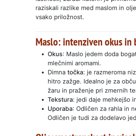
raziskali razlike med maslom in olj
vsako priložnost.
Maslo: intenziven okus in 
Okus
: Maslo jedem doda bogat
mlečnimi aromami.
Dimna
točka
: je razmeroma niz
hitro zažge. Idealno je za obču
žaru in praženje pri zmernih t
Tekstura
: jedi daje mehkejšo i
Uporaba
: Odličen za rahla in 
Odličen je tudi za dodelavo jed