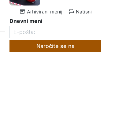
a
Arhivirani meniji
Natisni
Dnevni meni
Naročite se na