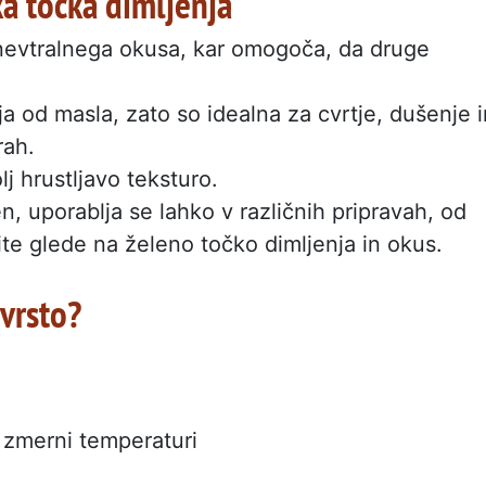
ka točka dimljenja
je nevtralnega okusa, kar omogoča, da druge
ja od masla, zato so idealna za cvrtje, dušenje i
rah.
olj hrustljavo teksturo.
, uporablja se lahko v različnih pripravah, od
rite glede na želeno točko dimljenja in okus.
vrsto?
 zmerni temperaturi