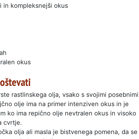
ši in kompleksnejši okus
rah
tralen okus
poštevati
rste rastlinskega olja, vsako s svojimi posebnimi
jčno olje ima na primer intenziven okus in je
em ko ima repično olje nevtralen okus in visoko
 cvrtje.
očka olja ali masla je bistvenega pomena, da se