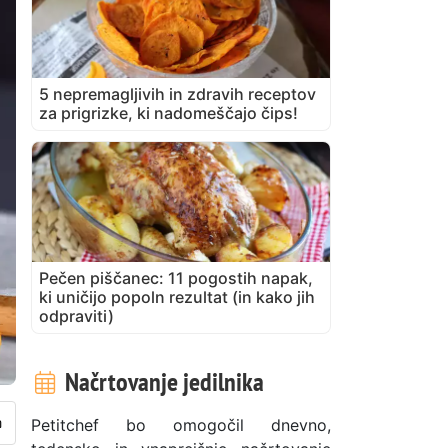
5 nepremagljivih in zdravih receptov
za prigrizke, ki nadomeščajo čips!
Pečen piščanec: 11 pogostih napak,
ki uničijo popoln rezultat (in kako jih
odpraviti)
Načrtovanje jedilnika
Petitchef bo omogočil dnevno,