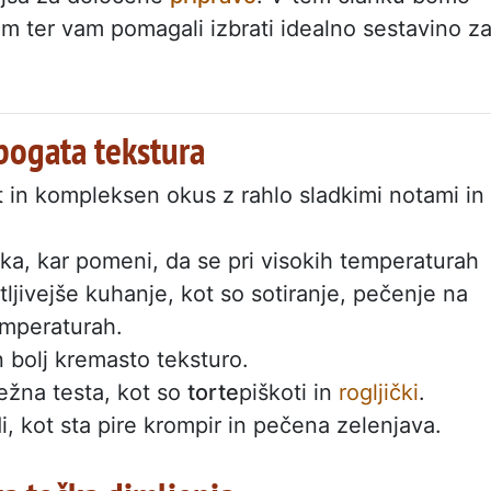
em ter vam pomagali izbrati idealno sestavino z
bogata tekstura
 in kompleksen okus z rahlo sladkimi notami in
ka, kar pomeni, da se pri visokih temperaturah
tljivejše kuhanje, kot so sotiranje, pečenje na
emperaturah.
n bolj kremasto teksturo.
nežna testa, kot so
torte
piškoti in
rogljički
.
i, kot sta pire krompir in pečena zelenjava.