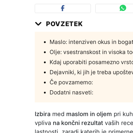
POVZETEK
Maslo: intenziven okus in boga
Olje: vsestranskost in visoka t
Kdaj uporabiti posamezno vrst
Dejavniki, ki jih je treba upošte
Če povzamemo:
Dodatni nasveti:
Izbira
med
maslom in oljem
pri kuh
vpliva
na končni rezultat
vaših rece
lastnosti, zaradi katerih je primer