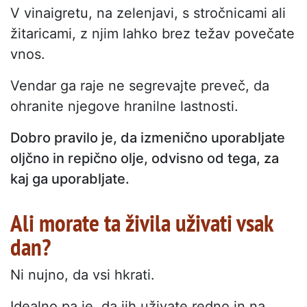
V vinaigretu, na zelenjavi, s stročnicami ali
žitaricami, z njim lahko brez težav povečate
vnos.
Vendar ga raje ne segrevajte preveč, da
ohranite njegove hranilne lastnosti.
Dobro pravilo je, da izmenično uporabljate
oljčno in repično olje, odvisno od tega, za
kaj ga uporabljate.
Ali morate ta živila uživati vsak
dan?
Ni nujno, da vsi hkrati.
Idealno pa je, da jih uživate redno in na