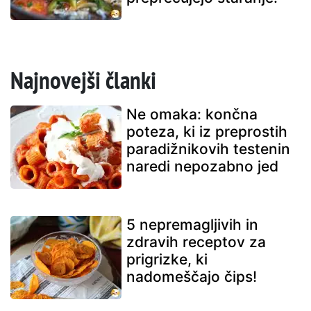
Najnovejši članki
Ne omaka: končna
poteza, ki iz preprostih
paradižnikovih testenin
naredi nepozabno jed
5 nepremagljivih in
zdravih receptov za
prigrizke, ki
nadomeščajo čips!