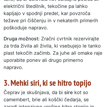
električni štedilnik, tekočine pa lahko
kapljajo v spodnji predel, kar povzroča
težave pri čiščenju in v nekaterih primerih
poškoduje napravo.
Druga možnost:
Zračni cvrtnik rezervirajte
za trda živila ali živila, ki vsebujejo le tanko
plast tekočih začimb. Za juhe ali omake raje
uporabite ponev ali drugo primerno
napravo.
3. Mehki siri, ki se hitro topijo
Čeprav je skušnjava, da bi
sire
kot so
camembert, brie ali koščki čedarja, se
zaradi intenzivne vročine hitro stopijo in