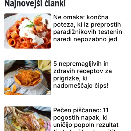
Najnovejši članki
Ne omaka: končna
poteza, ki iz preprostih
paradižnikovih testenin
naredi nepozabno jed
5 nepremagljivih in
zdravih receptov za
prigrizke, ki
nadomeščajo čips!
Pečen piščanec: 11
pogostih napak, ki
uničijo popoln rezultat