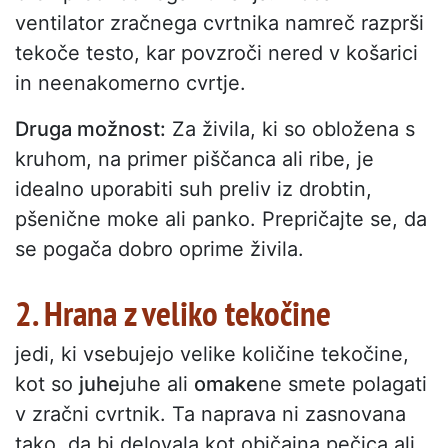
ventilator zračnega cvrtnika namreč razprši
tekoče testo, kar povzroči nered v košarici
in neenakomerno cvrtje.
Druga možnost:
Za živila, ki so obložena s
kruhom, na primer piščanca ali ribe, je
idealno uporabiti suh preliv iz drobtin,
pšenične moke ali panko. Prepričajte se, da
se pogača dobro oprime živila.
2. Hrana z veliko tekočine
jedi, ki vsebujejo velike količine tekočine,
kot so
juhe
juhe ali
omake
ne smete polagati
v zračni cvrtnik. Ta naprava ni zasnovana
tako, da bi delovala kot običajna pečica ali