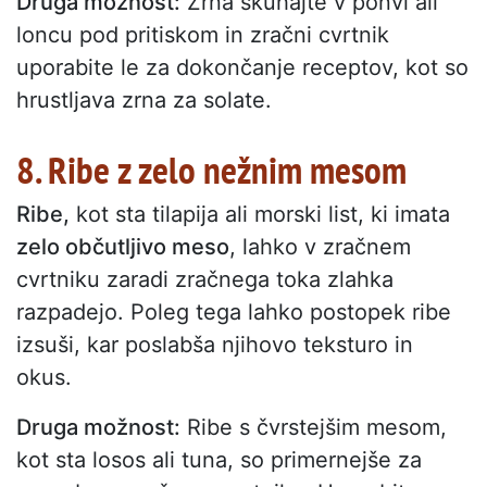
Druga možnost:
Zrna skuhajte v ponvi ali
loncu pod pritiskom in zračni cvrtnik
uporabite le za dokončanje receptov, kot so
hrustljava zrna za solate.
8. Ribe z zelo nežnim mesom
Ribe,
kot sta tilapija ali morski list, ki imata
zelo občutljivo meso
, lahko v zračnem
cvrtniku zaradi zračnega toka zlahka
razpadejo. Poleg tega lahko postopek ribe
izsuši, kar poslabša njihovo teksturo in
okus.
Druga možnost:
Ribe s čvrstejšim mesom,
kot sta losos ali tuna, so primernejše za