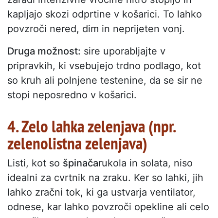
kapljajo skozi odprtine v košarici. To lahko
povzroči nered, dim in neprijeten vonj.
Druga možnost:
sire uporabljajte v
pripravkih, ki vsebujejo trdno podlago, kot
so kruh ali polnjene testenine, da se sir ne
stopi neposredno v košarici.
4. Zelo lahka zelenjava (npr.
zelenolistna zelenjava)
Listi, kot so
špinača
rukola in solata, niso
idealni za cvrtnik na zraku. Ker so lahki, jih
lahko zračni tok, ki ga ustvarja ventilator,
odnese, kar lahko povzroči opekline ali celo