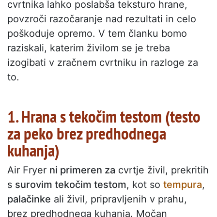
cvrtnika lahko poslabša teksturo hrane,
povzroči razočaranje nad rezultati in celo
poškoduje opremo. V tem članku bomo
raziskali, katerim živilom se je treba
izogibati v zračnem cvrtniku in razloge za
to.
1. Hrana s tekočim testom (testo
za peko brez predhodnega
kuhanja)
Air Fryer
ni primeren za
cvrtje živil, prekritih
s
surovim tekočim testom
, kot so
tempura
,
palačinke
ali živil, pripravljenih v prahu,
brez predhodnega kuhanja. Močan