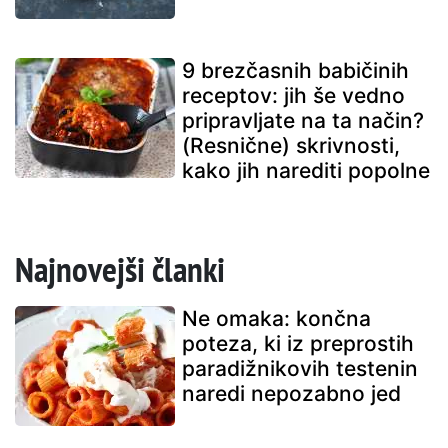
9 brezčasnih babičinih
receptov: jih še vedno
pripravljate na ta način?
(Resnične) skrivnosti,
kako jih narediti popolne
Najnovejši članki
Ne omaka: končna
poteza, ki iz preprostih
paradižnikovih testenin
naredi nepozabno jed