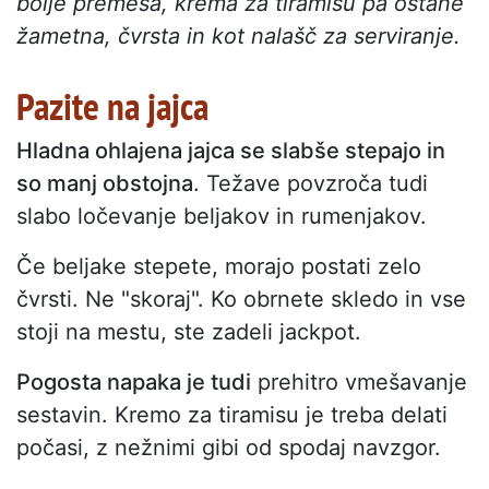
bolje premeša, krema za tiramisu pa ostane
žametna, čvrsta in kot nalašč za serviranje.
Pazite na jajca
Hladna ohlajena jajca se slabše stepajo in
so manj obstojna
. Težave povzroča tudi
slabo ločevanje beljakov in rumenjakov.
Če beljake stepete, morajo postati zelo
čvrsti. Ne "skoraj". Ko obrnete skledo in vse
stoji na mestu, ste zadeli jackpot.
Pogosta napaka je tudi
prehitro vmešavanje
sestavin. Kremo za tiramisu je treba delati
počasi, z nežnimi gibi od spodaj navzgor.