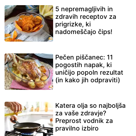
5 nepremagljivih in
zdravih receptov za
prigrizke, ki
nadomeščajo čips!
Pečen piščanec: 11
pogostih napak, ki
uničijo popoln rezultat
(in kako jih odpraviti)
Katera olja so najboljša
za vaše zdravje?
Preprost vodnik za
pravilno izbiro