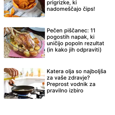
prigrizke, ki
nadomeščajo čips!
Pečen piščanec: 11
pogostih napak, ki
uničijo popoln rezultat
(in kako jih odpraviti)
Katera olja so najboljša
za vaše zdravje?
Preprost vodnik za
pravilno izbiro