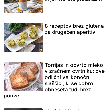
8 receptov brez glutena
za drugačen aperitiv!
Torrijas in ocvrto mleko
v zračnem cvrtniku: dve
odlični velikonočni
slaščici, ki se dobro
obneseta tudi brez
ponve.