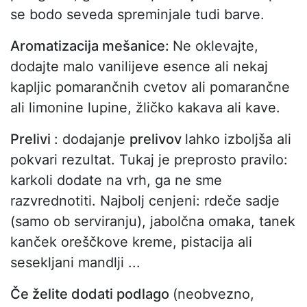
se bodo seveda spreminjale tudi barve.
Aromatizacija mešanice:
Ne oklevajte,
dodajte malo vanilijeve esence ali nekaj
kapljic pomarančnih cvetov ali pomarančne
ali limonine lupine, žličko kakava ali kave.
Prelivi
: dodajanje
prelivov
lahko izboljša ali
pokvari rezultat. Tukaj je preprosto pravilo:
karkoli dodate na vrh, ga ne sme
razvrednotiti. Najbolj cenjeni: rdeče sadje
(samo ob serviranju), jabolčna omaka, tanek
kanček oreščkove kreme, pistacija ali
sesekljani mandlji ...
Če želite dodati podlago
(neobvezno,