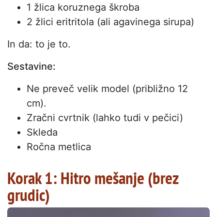
1 žlica koruznega škroba
2 žlici eritritola (ali agavinega sirupa)
In da: to je to.
Sestavine:
Ne preveč velik model (približno 12
cm).
Zračni cvrtnik (lahko tudi v pečici)
Skleda
Ročna metlica
Korak 1: Hitro mešanje (brez
grudic)