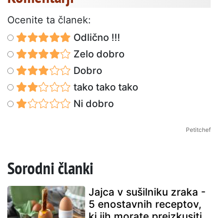
Ocenite ta članek:
Odlično !!!
Zelo dobro
Dobro
tako tako tako
Ni dobro
Petitchef
Sorodni članki
Jajca v sušilniku zraka -
5 enostavnih receptov,
ki jih morate preizkusiti