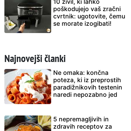
10 živil, ki lahko
poškodujejo vaš zračni
cvrtnik: ugotovite, čemu
se morate izogibati!
Najnovejši članki
Ne omaka: končna
poteza, ki iz preprostih
paradižnikovih testenin
naredi nepozabno jed
5 nepremagljivih in
zdravih receptov za