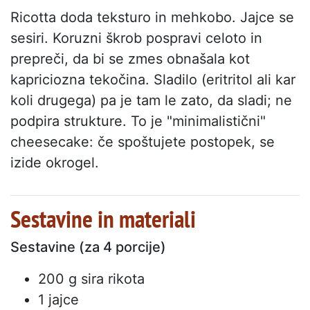
Ricotta doda teksturo in mehkobo. Jajce se
sesiri. Koruzni škrob pospravi celoto in
prepreči, da bi se zmes obnašala kot
kapriciozna tekočina. Sladilo (eritritol ali kar
koli drugega) pa je tam le zato, da sladi; ne
podpira strukture. To je "minimalistični"
cheesecake: če spoštujete postopek, se
izide okrogel.
Sestavine in materiali
Sestavine (za 4 porcije)
200 g sira rikota
1 jajce