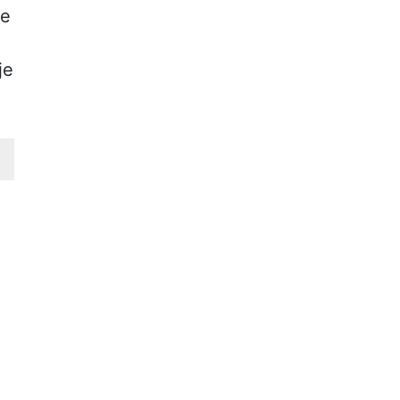
se
je