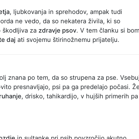
etja
, ljubkovanja in sprehodov, ampak tudi
orda ne vedo, da so nekatera živila, ki so
o škodljiva za
zdravje psov
. V tem članku si bo
e daj
ati svojemu štirinožnemu prijatelju.
jbolj znana po tem, da so strupena za pse. Vsebu
kovito presnavljajo, psi pa ga predelajo počasi. Ž
ruhanje
, drisko, tahikardijo, v hujših primerih pa
ozdje
in sultanke pri psih povzročijo akutno