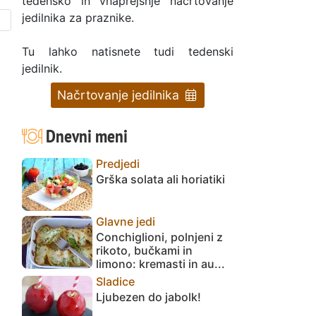
tedensko in vnaprejšnje načrtovanje
jedilnika za praznike.
Tu lahko natisnete tudi tedenski
jedilnik.
Načrtovanje jedilnika
Dnevni meni
Predjedi
Grška solata ali horiatiki
Glavne jedi
Conchiglioni, polnjeni z
rikoto, bučkami in
limono: kremasti in au...
Sladice
Ljubezen do jabolk!