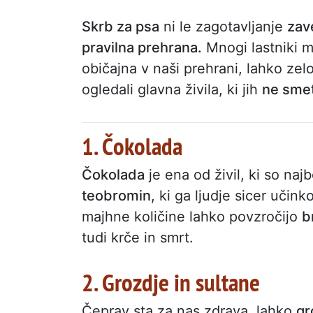
Skrb za psa
ni le zagotavljanje
zav
pravilna prehrana.
Mnogi lastniki m
običajna v naši prehrani, lahko zel
ogledali glavna živila, ki jih
ne smet
1. Čokolada
Čokolada
je ena od živil, ki so na
teobromin
, ki ga ljudje sicer učin
majhne količine lahko povzročijo
b
tudi krče in smrt.
2. Grozdje in sultane
Čeprav sta za nas zdrava, lahko
gr