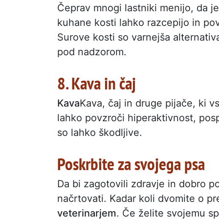
Čeprav mnogi lastniki menijo, da j
kuhane kosti lahko razcepijo in povz
Surove kosti so varnejša alternativa
pod nadzorom.
8. Kava in čaj
Kava
Kava, čaj in druge pijače, ki 
lahko povzroči hiperaktivnost, posp
so lahko škodljive.
Poskrbite za svojega psa
Da bi zagotovili zdravje in dobro p
načrtovati. Kadar koli dvomite o pr
veterinarjem
. Če želite svojemu sp