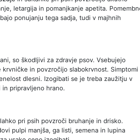
nje, letargija in pomanjkanje apetita. Pomembn
gibajo ponujanju tega sadja, tudi v majhnih
ani, so škodljivi za zdravje psov. Vsebujejo
e krvničke in povzročijo slabokrvnost. Simptomi
enelost dlesni. Izogibati se je treba zaužitju v
in pripravljeno hrano.
lahko pri psih povzroči bruhanje in drisko.
ovi pulpi manjša, ga listi, semena in lupina
 za vsako ceno izogibati.