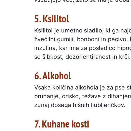
5. Ksilitol
Ksilitol
je
umetno sladilo
, ki ga na
žvečilni gumiji, bonboni in pecivo. 
inzulina, kar ima za posledico hipo
so šibkost, dezorientiranost in krči.
6. Alkohol
Vsaka količina
alkohola
je za pse s
bruhanje, drisko, težave z dihanjem
zunaj dosega hišnih ljubljenčkov.
7. Kuhane kosti