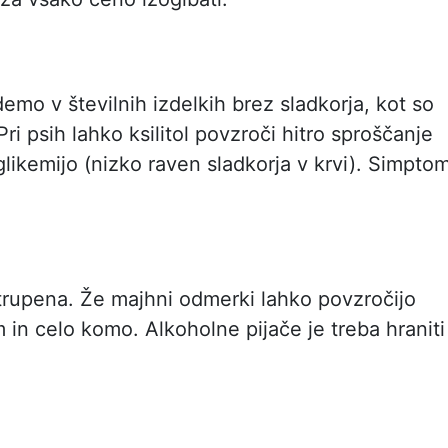
jdemo v številnih izdelkih brez sladkorja, kot so
Pri psih lahko ksilitol povzroči hitro sproščanje
glikemijo (nizko raven sladkorja v krvi). Simptom
trupena. Že majhni odmerki lahko povzročijo
 in celo komo. Alkoholne pijače je treba hraniti