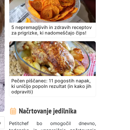
5 nepremagljivih in zdravih receptov
za prigrizke, ki nadomeščajo čips!
Pečen piščanec: 11 pogostih napak,
ki uničijo popoln rezultat (in kako jih
odpraviti)
Načrtovanje jedilnika
Petitchef bo omogočil dnevno,