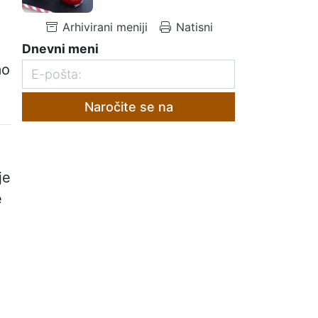
Arhivirani meniji
Natisni
Dnevni meni
mo
Naročite se na
je
e