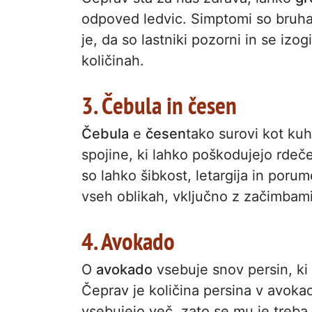
odpoved ledvic. Simptomi so bruha
je, da so lastniki pozorni in se izo
količinah.
3. Čebula in česen
Čebula
e
česen
tako surovi kot kuh
spojine, ki lahko poškodujejo rdeč
so lahko šibkost, letargija in porum
vseh oblikah, vključno z začimbami 
4. Avokado
O
avokado
vsebuje snov persin, ki 
Čeprav je količina persina v avokad
vsebujejo več, zato se mu je treba