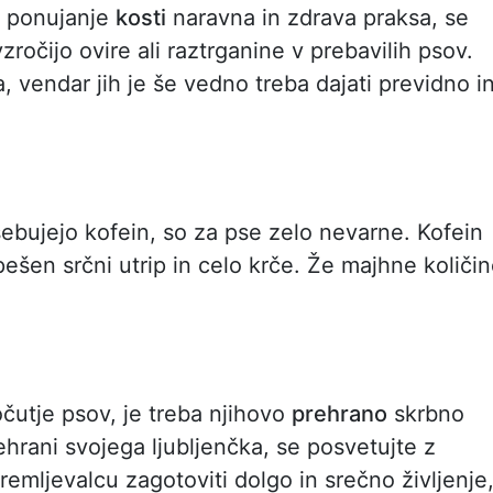
e ponujanje
kosti
naravna in zdrava praksa, se
ročijo ovire ali raztrganine v prebavilih psov.
, vendar jih je še vedno treba dajati previdno i
vsebujejo kofein, so za pse zelo nevarne. Kofein
ešen srčni utrip in celo krče. Že majhne količi
očutje psov, je treba njihovo
prehrano
skrbno
ehrani svojega ljubljenčka, se posvetujte z
remljevalcu zagotoviti dolgo in srečno življenje