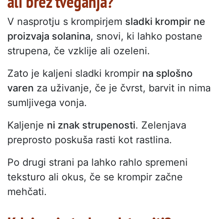
ali brez tveganja?
V nasprotju s krompirjem
sladki krompir ne
proizvaja solanina
, snovi, ki lahko postane
strupena, če vzklije ali ozeleni.
Zato je kaljeni sladki krompir
na splošno
varen
za uživanje, če je čvrst, barvit in nima
sumljivega vonja.
Kaljenje
ni znak strupenosti
. Zelenjava
preprosto poskuša rasti kot rastlina.
Po drugi strani pa lahko rahlo spremeni
teksturo ali okus, če se krompir začne
mehčati.