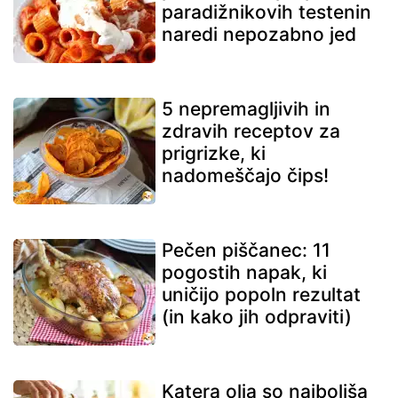
paradižnikovih testenin
naredi nepozabno jed
5 nepremagljivih in
zdravih receptov za
prigrizke, ki
nadomeščajo čips!
Pečen piščanec: 11
pogostih napak, ki
uničijo popoln rezultat
(in kako jih odpraviti)
Katera olja so najboljša