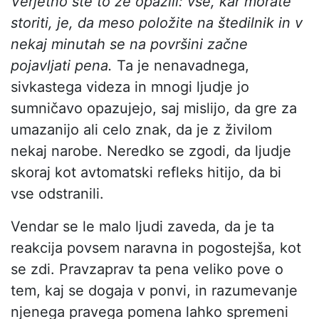
Verjetno ste to že opazili: vse, kar morate
storiti, je, da meso položite na štedilnik in v
nekaj minutah se na površini začne
pojavljati pena.
Ta je nenavadnega,
sivkastega videza in mnogi ljudje jo
sumničavo opazujejo, saj mislijo, da gre za
umazanijo ali celo znak, da je z živilom
nekaj narobe. Neredko se zgodi, da ljudje
skoraj kot avtomatski refleks hitijo, da bi
vse odstranili.
Vendar se le malo ljudi zaveda, da je ta
reakcija povsem naravna in pogostejša, kot
se zdi. Pravzaprav ta pena veliko pove o
tem, kaj se dogaja v ponvi, in razumevanje
njenega pravega pomena lahko spremeni