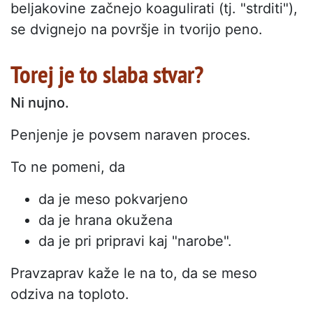
beljakovine začnejo koagulirati (tj. "strditi"),
se dvignejo na površje in tvorijo peno.
Torej je to slaba stvar?
Ni nujno.
Penjenje je povsem naraven proces.
To ne pomeni, da
da je meso pokvarjeno
da je hrana okužena
da je pri pripravi kaj "narobe".
Pravzaprav kaže le na to, da se meso
odziva na toploto.