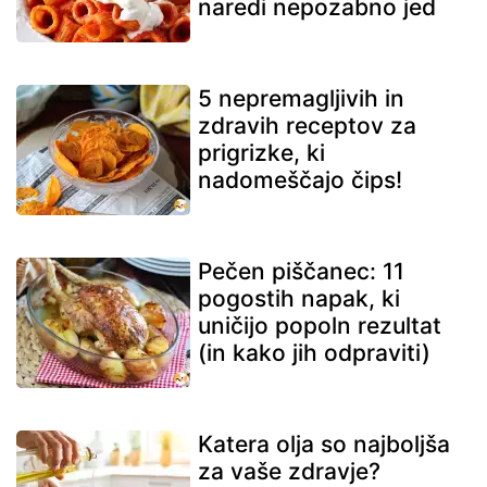
naredi nepozabno jed
5 nepremagljivih in
zdravih receptov za
prigrizke, ki
nadomeščajo čips!
Pečen piščanec: 11
pogostih napak, ki
uničijo popoln rezultat
(in kako jih odpraviti)
Katera olja so najboljša
za vaše zdravje?