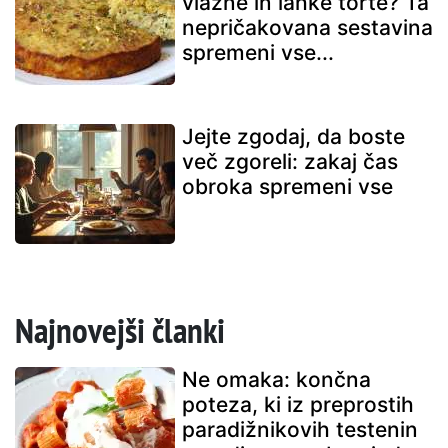
vlažne in lahke torte? Ta
nepričakovana sestavina
spremeni vse...
Jejte zgodaj, da boste
več zgoreli: zakaj čas
obroka spremeni vse
Najnovejši članki
Ne omaka: končna
poteza, ki iz preprostih
paradižnikovih testenin