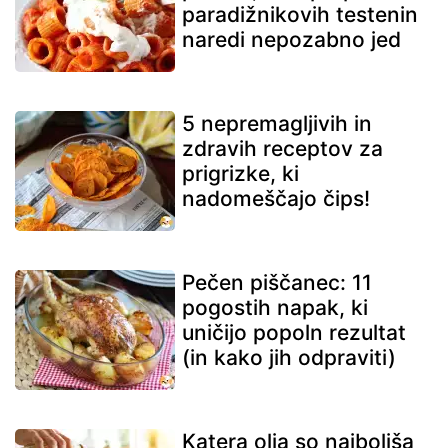
paradižnikovih testenin
naredi nepozabno jed
5 nepremagljivih in
zdravih receptov za
prigrizke, ki
nadomeščajo čips!
Pečen piščanec: 11
pogostih napak, ki
uničijo popoln rezultat
(in kako jih odpraviti)
Katera olja so najboljša