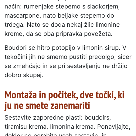
način: rumenjake stepemo s sladkorjem,
mascarpone, nato beljake stepemo do
trdega. Nato se doda nekaj žlic limonine
kreme, da se oba pripravka povežeta.
Boudori se hitro potopijo v limonin sirup. V
tekočini jih ne smemo pustiti predolgo, sicer
se zmehčajo in se pri sestavljanju ne držijo
dobro skupaj.
Montaža in počitek, dve točki, ki
ju ne smete zanemariti
Sestavite zaporedne plasti: boudoirs,
tiramisu krema, limonina krema. Ponavljajte,
dokler ne porabite vseh sestavin, in