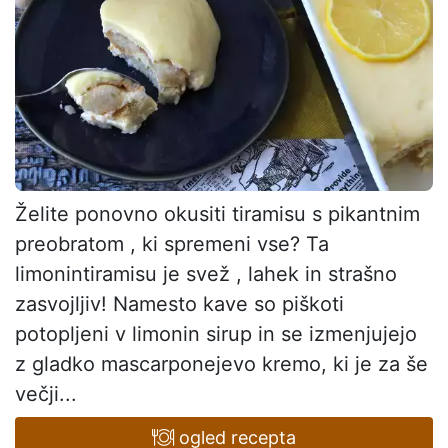
Želite ponovno okusiti tiramisu s pikantnim
preobratom , ki spremeni vse? Ta
limonintiramisu je svež , lahek in strašno
zasvojljiv! Namesto kave so piškoti
potopljeni v limonin sirup in se izmenjujejo
z gladko mascarponejevo kremo, ki je za še
večji...
ogled recepta