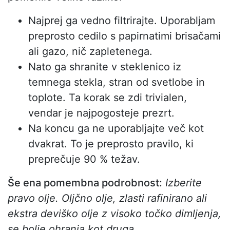
Najprej ga vedno filtrirajte. Uporabljam
preprosto cedilo s papirnatimi brisačami
ali gazo, nič zapletenega.
Nato ga shranite v steklenico iz
temnega stekla, stran od svetlobe in
toplote. Ta korak se zdi trivialen,
vendar je najpogosteje prezrt.
Na koncu ga ne uporabljajte več kot
dvakrat. To je preprosto pravilo, ki
preprečuje 90 % težav.
Še ena pomembna podrobnost:
Izberite
pravo olje. Oljčno olje, zlasti rafinirano ali
ekstra deviško olje z visoko točko dimljenja,
se bolje ohranja kot druga.