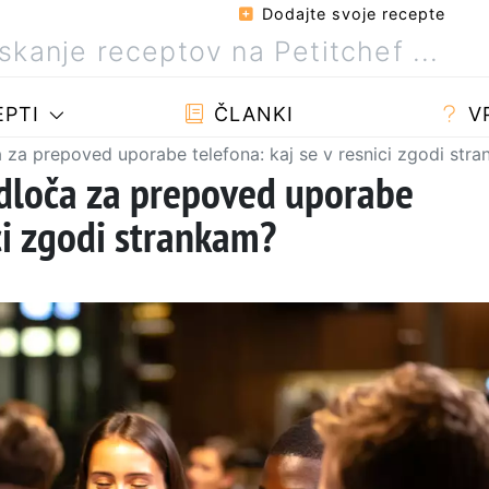
Dodajte svoje recepte
PTI
ČLANKI
V
a za prepoved uporabe telefona: kaj se v resnici zgodi str
 odloča za prepoved uporabe
ici zgodi strankam?