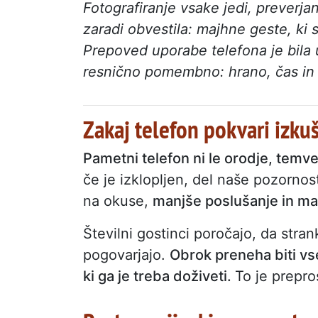
Fotografiranje vsake jedi, preverja
zaradi obvestila: majhne geste, ki
Prepoved uporabe telefona je bila u
resnično pomembno: hrano, čas in lj
Zakaj telefon pokvari izk
Pametni telefon ni le orodje, temveč
če je izklopljen, del naše pozorn
na okuse,
manjše poslušanje in ma
Številni gostinci poročajo, da stra
pogovarjajo.
Obrok preneha biti vse
ki ga je treba doživeti.
To je prepr