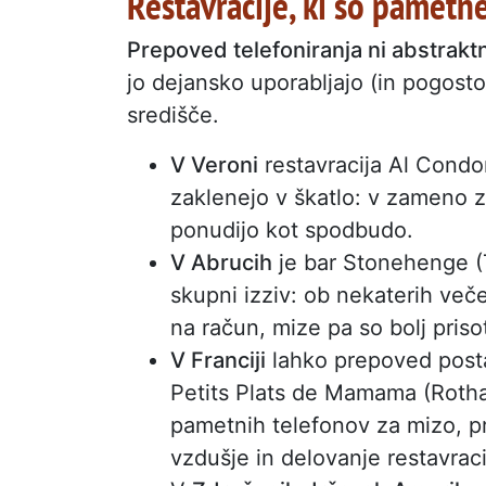
Restavracije, ki so pametn
Prepoved telefoniranja ni abstrakt
jo dejansko uporabljajo (in pogosto
središče.
V Veroni
restavracija Al Condo
zaklenejo v škatlo: v zameno za
ponudijo kot spodbudo.
V Abrucih
je bar Stonehenge (
skupni izziv: ob nekaterih veče
na račun, mize pa so bolj priso
V Franciji
lahko prepoved postan
Petits Plats de Mamama (Rothau
pametnih telefonov za mizo, pri
vzdušje in delovanje restavraci