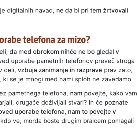
e digitalnih navad,
ne da bi pri tem žrtvovali
orabe telefona za mizo?
vedeli, da med obrokom nihče ne bo gledal v
oved uporabe pametnih telefonov preveč stroga
 deli,
vzbuja zanimanje in razprave
prav zato,
, ki se je mnogi med nami sploh ne zavedamo.
 brez pametnega telefona, nam povejte, kako vam
arjali, drugače doživljali stvari? In če
poznate
epoved uporabe telefona, nam to povejte v
 kdo ve, morda boste drugim bralcem pomagali