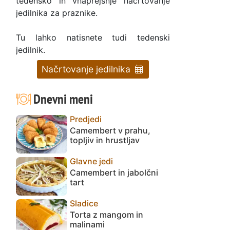
tedensko in vnaprejšnje načrtovanje
jedilnika za praznike.
Tu lahko natisnete tudi tedenski
jedilnik.
Načrtovanje jedilnika
Dnevni meni
Predjedi
Camembert v prahu,
topljiv in hrustljav
Glavne jedi
Camembert in jabolčni
tart
Sladice
Torta z mangom in
malinami