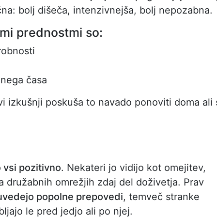
na: bolj dišeča, intenzivnejša, bolj nepozabna.
mi prednostmi so:
robnosti
enega časa
rvi izkušnji poskuša to navado ponoviti doma ali 
vsi pozitivno
. Nekateri jo vidijo kot omejitev,
 na družabnih omrežjih zdaj del doživetja. Prav
 uvedejo popolne prepovedi
, temveč stranke
jajo le pred jedjo ali po njej.