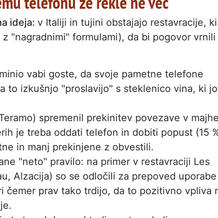
emu telefonu že rekle ne več
na ideja:
v Italiji in tujini obstajajo restavracije, ki
 z "nagradnimi" formulami), da bi pogovor vrnili
minio vabi goste, da svoje pametne telefone
 to izkušnjo "proslavijo" s steklenico vina, ki jo
Teramo) spremenil prekinitev povezave v majh
rih je treba oddati telefon in dobiti popust (15 
tne in manj prekinjene z obvestili.
e "neto" pravilo: na primer v restavraciji Les
, Alzacija) so se odločili za prepoved uporabe
 čemer prav tako trdijo, da to pozitivno vpliva 
je.