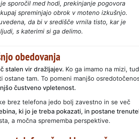
nje sporočil med hodi, prekinjanje pogovora
 skupaj spreminjajo obrok v moteno izkušnjo.
vedena, da bi v središče vrnila tisto, kar je
udi, s katerimi si ga delimo.
ušnjo obedovanja
 stalen vir dražljajev.
Ko ga imamo na mizi, tud
osti ostane tam. To pomeni manjšo osredotočeno
njšo čustveno vpletenost.
nke brez telefona jedo bolj zavestno in se več
bina, ki jo je treba pokazati, in postane trenute
osta, a močna sprememba perspektive.