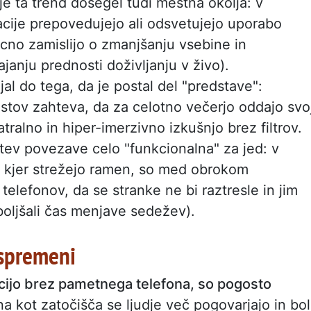
je ta trend dosegel tudi mestna okolja: v
cije prepovedujejo ali odsvetujejo uporabo
cno zamislijo o zmanjšanju vsebine in
anju prednosti doživljanju v živo).
jal do tega, da je postal del "predstave":
stov zahteva, da za celotno večerjo oddajo svo
atralno in hiper-imerzivno izkušnjo brez filtrov.
itev povezave celo "funkcionalna" za jed: v
n, kjer strežejo ramen, so med obrokom
elefonov, da se stranke ne bi raztresle in jim
zboljšali čas menjave sedežev).
 spremeni
racijo brez pametnega telefona, so pogosto
na kot zatočišča se ljudje več pogovarjajo in bol