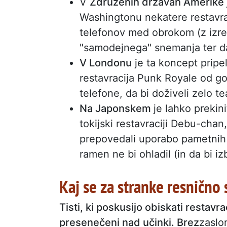
V
Združenih državah Amerike
Washingtonu nekatere restavra
telefonov med obrokom (z izre
"samodejnega" snemanja ter daj
V Londonu
je ta koncept pripel
restavracija Punk Royale od go
telefone, da bi doživeli zelo te
Na Japonskem
je lahko prekin
tokijski restavraciji Debu-cha
prepovedali uporabo pametnih t
ramen ne bi ohladil (in da bi i
Kaj se za stranke resnično
Tisti, ki poskusijo obiskati restav
presenečeni nad učinki. Brez
zaslo