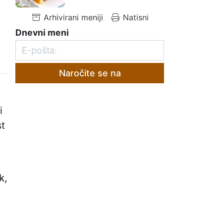
Arhivirani meniji
Natisni
Dnevni meni
Naročite se na
i
st
k,