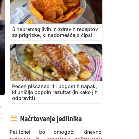
5 nepremagljivih in zdravih receptov
za prigrizke, ki nadomeščajo čips!
Pečen piščanec: 11 pogostih napak,
ki uničijo popoln rezultat (in kako jih
odpraviti)
Načrtovanje jedilnika
Petitchef bo omogočil dnevno,