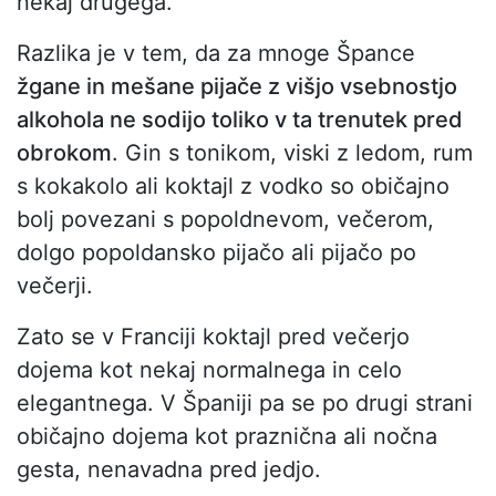
nekaj drugega.
Razlika je v tem, da za mnoge Špance
žgane in mešane pijače z višjo vsebnostjo
alkohola ne sodijo toliko v ta trenutek pred
obrokom
. Gin s tonikom, viski z ledom, rum
s kokakolo ali koktajl z vodko so običajno
bolj povezani s popoldnevom, večerom,
dolgo popoldansko pijačo ali pijačo po
večerji.
Zato se v Franciji koktajl pred večerjo
dojema kot nekaj normalnega in celo
elegantnega. V Španiji pa se po drugi strani
običajno dojema kot praznična ali nočna
gesta, nenavadna pred jedjo.