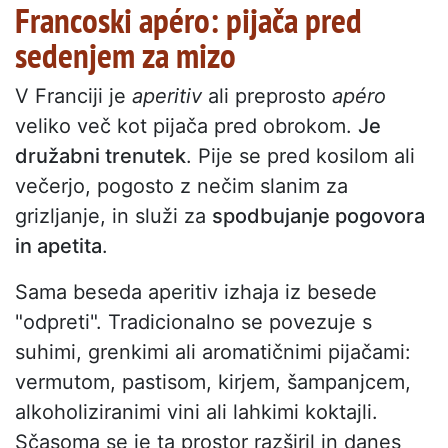
Francoski apéro: pijača pred
sedenjem za mizo
V Franciji je
aperitiv
ali preprosto
apéro
veliko več kot pijača pred obrokom.
Je
družabni trenutek
. Pije se pred kosilom ali
večerjo, pogosto z nečim slanim za
grizljanje, in služi za
spodbujanje pogovora
in apetita
.
Sama beseda aperitiv izhaja iz besede
"odpreti". Tradicionalno se povezuje s
suhimi, grenkimi ali aromatičnimi pijačami:
vermutom, pastisom, kirjem, šampanjcem,
alkoholiziranimi vini ali lahkimi koktajli.
Sčasoma se je ta prostor razširil in danes