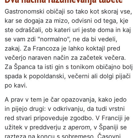
Gastronomski običaji so tako kot skoraj vse,
kar se dogaja za mizo, odvisni od tega, kje
ste odraščali, ob kateri uri jeste doma in kaj
se vam zdi "normalno", ne da bi vedeli,
zakaj. Za Francoza je lahko koktajl pred
večerjo naraven način za začetek večera.
Za Španca ta isti gin s tonikom običajno bolj
spada k popoldanski, večerni ali dolgi pijači
po kavi.
A prav v tem je čar opazovanja, kako jedo
in pijejo drugi: v odkrivanju, da tudi vrstni
red stvari pripoveduje zgodbo. V Franciji je
užitek v preddverju z
aperom
, v Španiji se
razteza na koncu s sobremeso. Časovni