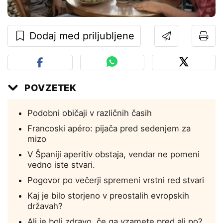
Dodaj med priljubljene
POVZETEK
Podobni običaji v različnih časih
Francoski apéro: pijača pred sedenjem za
mizo
V Španiji aperitiv obstaja, vendar ne pomeni
vedno iste stvari.
Pogovor po večerji spremeni vrstni red stvari
Kaj je bilo storjeno v preostalih evropskih
državah?
Ali je bolj zdravo, če ga vzamete pred ali po?