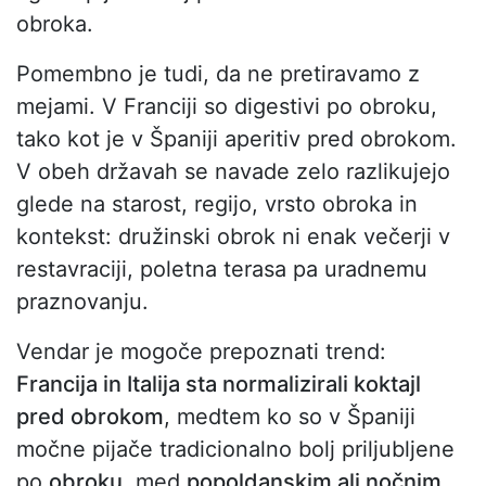
obroka.
Pomembno je tudi, da ne pretiravamo z
mejami. V Franciji so digestivi po obroku,
tako kot je v Španiji aperitiv pred obrokom.
V obeh državah se navade zelo razlikujejo
glede na starost, regijo, vrsto obroka in
kontekst: družinski obrok ni enak večerji v
restavraciji, poletna terasa pa uradnemu
praznovanju.
Vendar je mogoče prepoznati trend:
Francija in Italija sta normalizirali koktajl
pred obrokom
, medtem ko so v Španiji
močne pijače tradicionalno bolj priljubljene
po
obroku
, med
popoldanskim ali nočnim