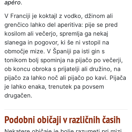
apéro
.
V Franciji je koktajl z vodko, džinom ali
grenčico lahko del aperitiva: pije se pred
kosilom ali večerjo, spremlja ga nekaj
slanega in pogovor, ki še ni vstopil na
območje mize. V Španiji pa isti gin s
tonikom bolj spominja na pijačo po večerji,
ob koncu obroka s prijatelji ali družino, na
pijačo za lahko noč ali pijačo po kavi. Pijača
je lahko enaka, trenutek pa povsem
drugačen.
Podobni običaji v različnih časih
Nekatere običaje je bolje razumeti pri mizi