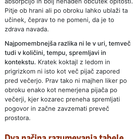
absorpcijo in bolj nenaden občutek opitosti.
Pitje ob hrani ali po obroku lahko ublaži ta
učinek, čeprav to ne pomeni, da je to
zdrava navada.
Najpomembnejša razlika ni le v uri, temveč
tudi v količini, tempu, spremljavi in
kontekstu.
Kratek koktajl z ledom in
prigrizkom ni isto kot več pijač zapored
pred večerjo. Prav tako ni majhen liker po
obroku enako kot nemerjena pijača po
večerji, kjer kozarec preneha spremljati
pogovor in začne zavzemati preveč
prostora.
Dva načina razumevanja tabele