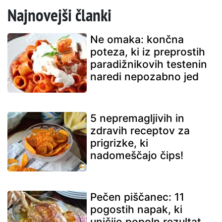
Najnovejši članki
Ne omaka: končna
poteza, ki iz preprostih
paradižnikovih testenin
naredi nepozabno jed
5 nepremagljivih in
zdravih receptov za
prigrizke, ki
nadomeščajo čips!
Pečen piščanec: 11
pogostih napak, ki
uničijo popoln rezultat