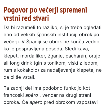
Pogovor po večerji spremeni
vrstni red stvari
Da bi razumeli to razliko, si je treba ogledati
eno od velikih španskih institucij:
obrok po
večerji
. V Španiji se obrok ne konča vedno,
ko je pospravljena posoda. Sledi kava,
klepet, morda liker, žganje, pacharán, orujo
ali long drink (gin s tonikom, viski z ledom,
rum s kokakolo) za nadaljevanje klepeta, ne
da bi še vstali.
Ta zadnji del ima podobno funkcijo kot
francoski
apéro
, vendar na drugi strani
obroka. Če
apéro
pred obrokom vzpostavi