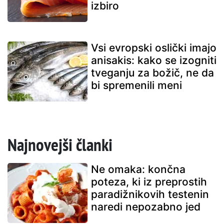
izbiro
Vsi evropski oslički imajo
anisakis: kako se izogniti
tveganju za božič, ne da
bi spremenili meni
Najnovejši članki
Ne omaka: končna
poteza, ki iz preprostih
paradižnikovih testenin
naredi nepozabno jed