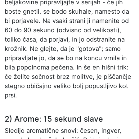
beljakovine pripravljajte v serijah - če jih
boste gnetli, se bodo skuhale, namesto da
bi porjavele. Na vsaki strani ji namenite od
60 do 90 sekund (odvisno od velikosti),
toliko časa, da porjavi, in jo odstranite na
krožnik. Ne glejte, da je "gotova"; samo
pripravljate jo, da se bo na koncu vrnila in
bila popolnoma pečena. In še en hišni trik:
če želite sočnost brez molitve, je piščančje
stegno običajno veliko bolj popustljivo kot
prsi.
2) Arome: 15 sekund slave
Sledijo aromatične snovi: česen, ingver,