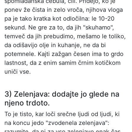
spomladanska čebula, čili. Pridejo, ko je
ponev že čista in zelo vroča, njihova vloga
pa je tako kratka kot odločilna: le 10-20
sekund. Ne gre za to, da jih "skuhamo",
temveč da jih prebudimo, mešamo le toliko,
da odišavijo olje in kuhanje, ne da bi
potemnele. Kajti zažgan česen ima to grdo
lastnost, da z enim samim črnim kotičkom
uniči vse.
3) Zelenjava: dodajte jo glede na
njeno trdoto.
To je tisto, kar loči srečne ljudi od ljudi, ki
na koncu jedo "zvodenela zelenjava":
razumite, da ni za vso zelenjavo enak čas