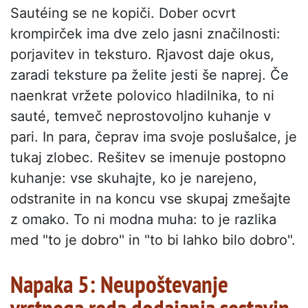
Sautéing se ne kopiči. Dober ocvrt
krompirček ima dve zelo jasni značilnosti:
porjavitev in teksturo. Rjavost daje okus,
zaradi teksture pa želite jesti še naprej. Če
naenkrat vržete polovico hladilnika, to ni
sauté, temveč neprostovoljno kuhanje v
pari. In para, čeprav ima svoje poslušalce, je
tukaj zlobec. Rešitev se imenuje postopno
kuhanje: vse skuhajte, ko je narejeno,
odstranite in na koncu vse skupaj zmešajte
z omako. To ni modna muha: to je razlika
med "to je dobro" in "to bi lahko bilo dobro".
Napaka 5: Neupoštevanje