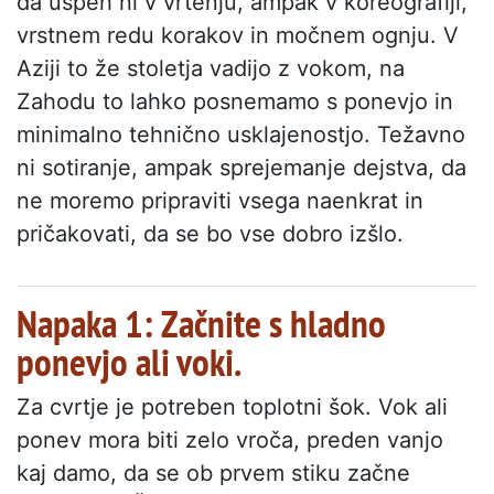
da uspeh ni v vrtenju, ampak v koreografiji,
vrstnem redu korakov in močnem ognju. V
Aziji to že stoletja vadijo z vokom, na
Zahodu to lahko posnemamo s ponevjo in
minimalno tehnično usklajenostjo. Težavno
ni sotiranje, ampak sprejemanje dejstva, da
ne moremo pripraviti vsega naenkrat in
pričakovati, da se bo vse dobro izšlo.
Napaka 1: Začnite s hladno
ponevjo ali voki.
Za cvrtje je potreben toplotni šok. Vok ali
ponev mora biti zelo vroča, preden vanjo
kaj damo, da se ob prvem stiku začne