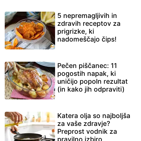
5 nepremagljivih in
zdravih receptov za
prigrizke, ki
nadomeščajo čips!
Pečen piščanec: 11
pogostih napak, ki
uničijo popoln rezultat
(in kako jih odpraviti)
Katera olja so najboljša
za vaše zdravje?
Preprost vodnik za
pravilno izbiro