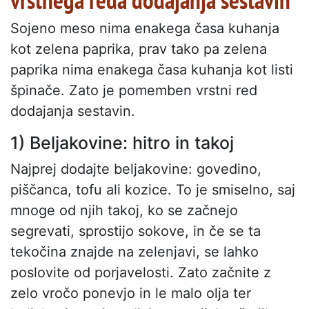
vrstnega reda dodajanja sestavin
Sojeno meso nima enakega časa kuhanja
kot zelena paprika, prav tako pa zelena
paprika nima enakega časa kuhanja kot listi
špinače. Zato je pomemben vrstni red
dodajanja sestavin.
1) Beljakovine: hitro in takoj
Najprej dodajte beljakovine: govedino,
piščanca, tofu ali kozice. To je smiselno, saj
mnoge od njih takoj, ko se začnejo
segrevati, sprostijo sokove, in če se ta
tekočina znajde na zelenjavi, se lahko
poslovite od porjavelosti. Zato začnite z
zelo vročo ponevjo in le malo olja ter