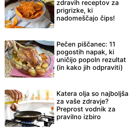
zdravih receptov za
prigrizke, ki
nadomeščajo čips!
Pečen piščanec: 11
pogostih napak, ki
uničijo popoln rezultat
(in kako jih odpraviti)
Katera olja so najboljša
za vaše zdravje?
Preprost vodnik za
pravilno izbiro