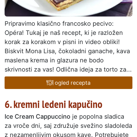
Pripravimo klasično francosko pecivo:
Opéra! Tukaj je naš recept, ki je razložen
korak za korakom v pisni in video obliki!
Biskvit Mona Lisa, čokoladni ganache, kava
maslena krema in glazura ne bodo
skrivnosti za vas! Odlična ideja za torto za...
ogled recepta
6. kremni ledeni kapučino
Ice Cream Cappuccino
je popolna sladica
za vroče dni, saj združuje svežino sladoleda
z nezamenljivim okusom kave. Potrebujete