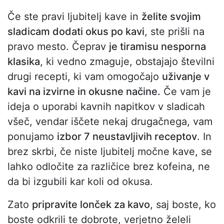
Če ste pravi ljubitelj kave in
želite svojim
sladicam dodati okus po kavi
, ste prišli na
pravo mesto. Čeprav
je tiramisu nesporna
klasika
, ki vedno zmaguje, obstajajo številni
drugi recepti, ki vam omogočajo
uživanje v
kavi na izvirne in okusne načine.
Če vam je
ideja o uporabi kavnih napitkov v sladicah
všeč, vendar iščete nekaj drugačnega, vam
ponujamo
izbor 7 neustavljivih receptov
. In
brez skrbi, če niste ljubitelj močne kave, se
lahko odločite za različice brez kofeina, ne
da bi izgubili kar koli od okusa.
Zato
pripravite lonček za kavo
, saj boste, ko
boste odkrili te dobrote, verjetno želeli