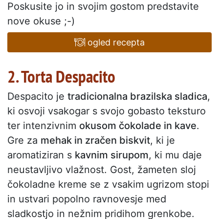
Poskusite jo in svojim gostom predstavite
nove okuse ;-)
ogled recepta
2. Torta Despacito
Despacito je
tradicionalna brazilska sladica
,
ki osvoji vsakogar s svojo gobasto teksturo
ter intenzivnim
okusom čokolade in kave
.
Gre za
mehak in zračen biskvit
, ki je
aromatiziran s
kavnim sirupom
, ki mu daje
neustavljivo vlažnost. Gost, žameten sloj
čokoladne kreme se z vsakim ugrizom stopi
in ustvari popolno ravnovesje med
sladkostjo in nežnim pridihom grenkobe.