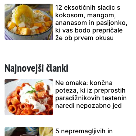
12 eksotičnih sladic s
kokosom, mangom,
ananasom in pasijonko,
ki vas bodo prepričale
že ob prvem okusu
Najnovejši članki
Ne omaka: končna
poteza, ki iz preprostih
paradižnikovih testenin
naredi nepozabno jed
5 nepremagljivih in