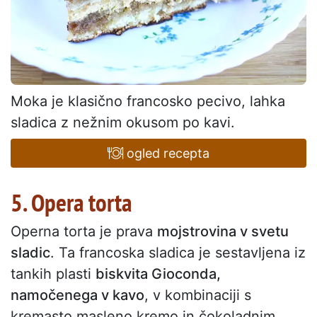
Moka je klasično francosko pecivo, lahka
sladica z nežnim okusom po kavi.
ogled recepta
5. Opera torta
Operna torta je prava
mojstrovina v svetu
sladic
. Ta francoska sladica je sestavljena iz
tankih plasti
biskvita Gioconda,
namočenega v kavo
, v kombinaciji s
kremasto masleno kremo in čokoladnim