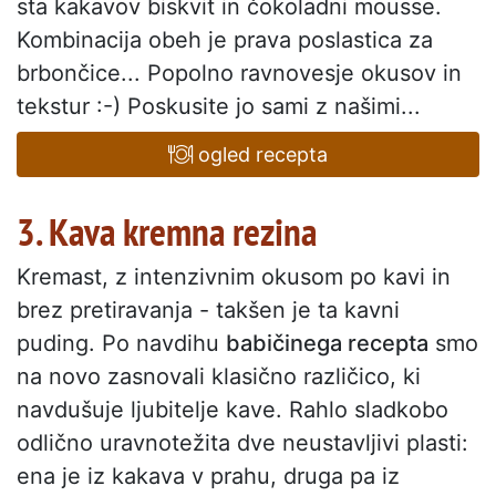
sta kakavov biskvit in čokoladni mousse.
Kombinacija obeh je prava poslastica za
brbončice... Popolno ravnovesje okusov in
tekstur :-) Poskusite jo sami z našimi...
ogled recepta
3. Kava kremna rezina
Kremast, z intenzivnim okusom po kavi in
brez pretiravanja - takšen je ta kavni
puding. Po navdihu
babičinega recepta
smo
na novo zasnovali klasično različico, ki
navdušuje ljubitelje kave. Rahlo sladkobo
odlično uravnotežita dve neustavljivi plasti:
ena je iz kakava v prahu, druga pa iz