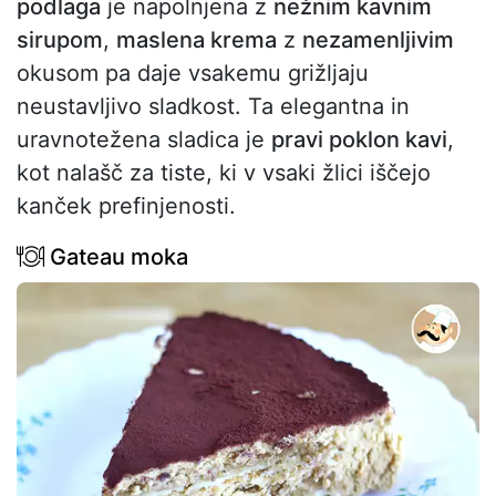
podlaga
je napolnjena z
nežnim kavnim
sirupom
,
maslena krema
z
nezamenljivim
okusom pa daje vsakemu grižljaju
neustavljivo sladkost. Ta elegantna in
uravnotežena sladica je
pravi poklon kavi
,
kot nalašč za tiste, ki v vsaki žlici iščejo
kanček prefinjenosti.
Gateau moka