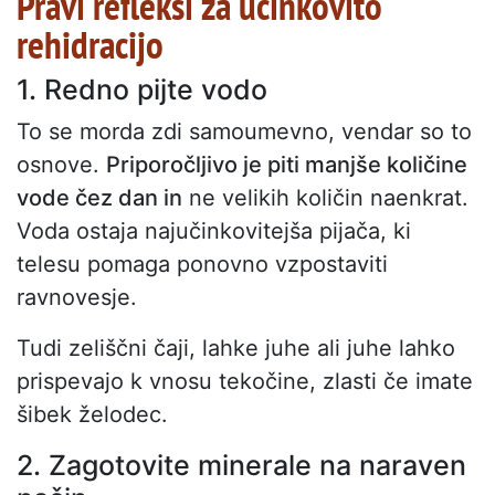
Pravi refleksi za učinkovito
rehidracijo
1. Redno pijte vodo
To se morda zdi samoumevno, vendar so to
osnove.
Priporočljivo je piti manjše količine
vode čez dan in
ne velikih količin naenkrat.
Voda ostaja najučinkovitejša pijača, ki
telesu pomaga ponovno vzpostaviti
ravnovesje.
Tudi zeliščni čaji, lahke juhe ali juhe lahko
prispevajo k vnosu tekočine, zlasti če imate
šibek želodec.
2. Zagotovite minerale na naraven