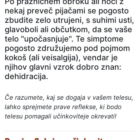
Po prazničnem obroku ali noči z
nekaj preveč pijačami se pogosto
zbudite zelo utrujeni, s suhimi usti,
glavoboli ali občutkom, da se vaše
telo "upočasnjuje". Te simptome
pogosto združujemo pod pojmom
kokoš (ali veisalgija), vendar je
njihov glavni vzrok dobro znan:
dehidracija.
Če razumete, kaj se dogaja v vašem telesu,
lahko sprejmete prave reflekse, ki bodo
telesu pomagali učinkoviteje okrevati!