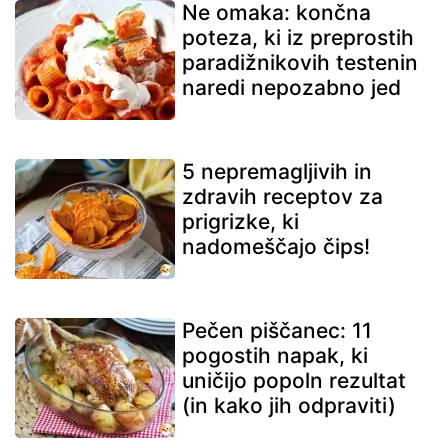
Ne omaka: končna
poteza, ki iz preprostih
paradižnikovih testenin
naredi nepozabno jed
5 nepremagljivih in
zdravih receptov za
prigrizke, ki
nadomeščajo čips!
Pečen piščanec: 11
pogostih napak, ki
uničijo popoln rezultat
(in kako jih odpraviti)