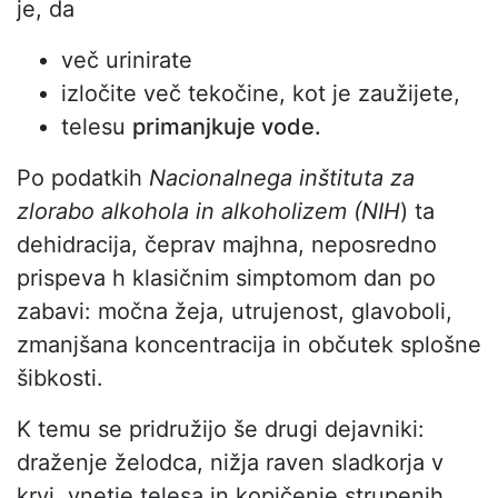
je, da
več urinirate
izločite več tekočine, kot je zaužijete,
telesu
primanjkuje vode.
Po podatkih
Nacionalnega inštituta za
zlorabo alkohola in alkoholizem (NIH
) ta
dehidracija, čeprav majhna, neposredno
prispeva h klasičnim simptomom dan po
zabavi: močna žeja, utrujenost, glavoboli,
zmanjšana koncentracija in občutek splošne
šibkosti.
K temu se pridružijo še drugi dejavniki:
draženje želodca, nižja raven sladkorja v
krvi, vnetje telesa in kopičenje strupenih