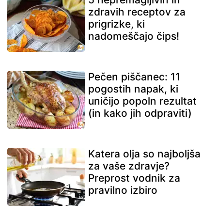
zdravih receptov za
prigrizke, ki
nadomeščajo čips!
Pečen piščanec: 11
pogostih napak, ki
uničijo popoln rezultat
(in kako jih odpraviti)
Katera olja so najboljša
za vaše zdravje?
Preprost vodnik za
pravilno izbiro