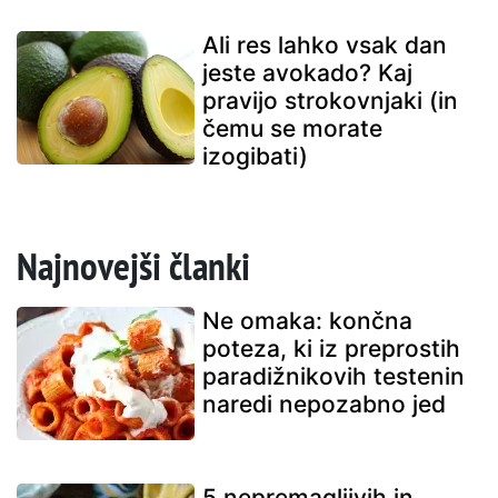
Ali res lahko vsak dan
jeste avokado? Kaj
pravijo strokovnjaki (in
čemu se morate
izogibati)
Najnovejši članki
Ne omaka: končna
poteza, ki iz preprostih
paradižnikovih testenin
naredi nepozabno jed
5 nepremagljivih in