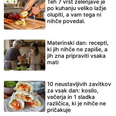
Teh 7 vrst zelenjave je
po kuhanju veliko lažje
olupiti, a vam tega ni
nihče povedal.
Materinski dan: recepti,
ki jih nihče ne zapiše, a
jih zna pripraviti vsaka
mati
10 neustavljivih zavitkov
za vsak dan: kosilo,
večerja in 1 sladka
različica, ki je nihče ne
pričakuje