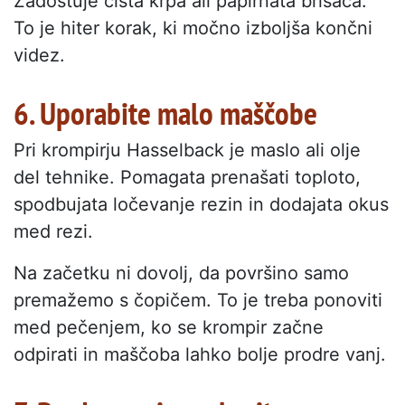
Zadostuje čista krpa ali papirnata brisača.
To je hiter korak, ki močno izboljša končni
videz.
6. Uporabite malo maščobe
Pri krompirju Hasselback je maslo ali olje
del tehnike. Pomagata prenašati toploto,
spodbujata ločevanje rezin in dodajata okus
med rezi.
Na začetku ni dovolj, da površino samo
premažemo s čopičem. To je treba ponoviti
med pečenjem, ko se krompir začne
odpirati in maščoba lahko bolje prodre vanj.