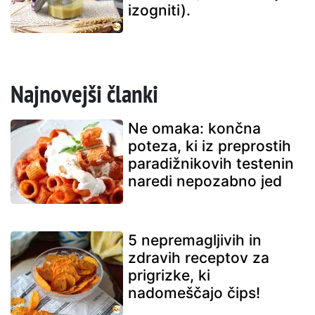
izogniti).
Najnovejši članki
Ne omaka: končna
poteza, ki iz preprostih
paradižnikovih testenin
naredi nepozabno jed
5 nepremagljivih in
zdravih receptov za
prigrizke, ki
nadomeščajo čips!