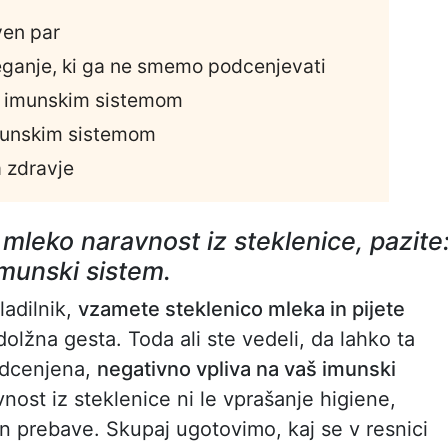
ven par
veganje, ki ga ne smemo podcenjevati
i z imunskim sistemom
munskim sistemom
a zdravje
o mleko naravnost iz steklenice, pazite
imunski sistem.
ladilnik,
vzamete steklenico mleka in pijete
dolžna gesta. Toda ali ste vedeli, da lahko ta
podcenjena,
negativno vpliva na vaš imunski
ost iz steklenice ni le vprašanje higiene,
n prebave. Skupaj ugotovimo, kaj se v resnici