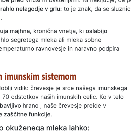
e
rahlo nelagodje v grlu:
to je znak, da se sluzni
.
uja majhna,
kronična vnetja, ki
oslabijo
rahlo segretega mleka ali mleka sobne
emperaturno ravnovesje in naravno podpira
n imunskim sistemom
globlji vidik: črevesje je srce našega imunskega
 70 odstotkov naših imunskih celic. Ko v telo
bavljivo hrano
, naše črevesje preide v
 zaščitne funkcije
.
no okuženega mleka lahko: