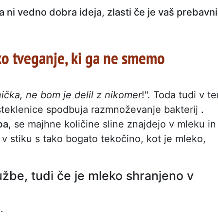
ka ni vedno dobra ideja, zlasti če je vaš prebavni
sko tveganje, ki ga ne smemo
nička, ne bom je delil z nikomer
!". Toda tudi v t
 steklenice spodbuja razmnoževanje bakterij
.
ba
, se majhne količine sline znajdejo v mleku in
v stiku s tako bogato tekočino, kot je mleko,
žbe, tudi če je mleko shranjeno v
.