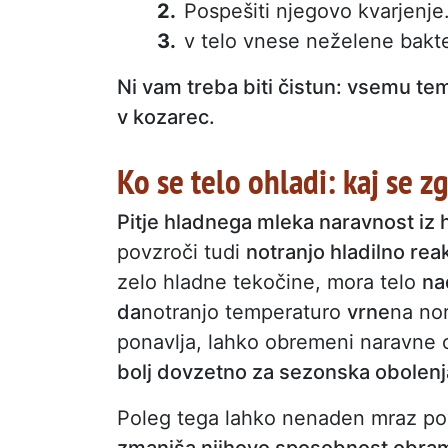
Pospešiti njegovo kvarjenje
v telo vnese neželene bakte
Ni vam treba biti čistun: vsemu te
v kozarec.
Ko se telo ohladi: kaj se 
Pitje hladnega mleka naravnost iz h
povzroči tudi
notranjo hladilno rea
zelo hladne tekočine, mora telo
na
da
notranjo temperaturo
vrne
na no
ponavlja, lahko obremeni naravne
bolj dovzetno za sezonska obolenj
Poleg tega lahko nenaden mraz povzr
zmanjša njihovo sposobnost obra