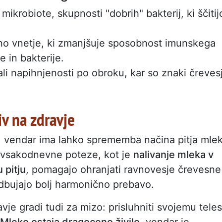
krobiote, skupnosti "dobrih" bakterij, ki ščitij
no vnetje, ki zmanjšuje sposobnost imunskega
 in bakterije.
li napihnjenosti po obroku, kar so znaki čreves
iv na zdravje
, vendar ima lahko sprememba načina pitja mle
 vsakodnevne poteze, kot je
nalivanje mleka v
 pitju
, pomagajo ohranjati ravnovesje črevesne
odbujajo bolj harmonično prebavo.
avje gradi tudi za mizo: prisluhniti svojemu tele
 Mleko ostaja dragoceno živilo
, vendar je