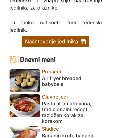
tedensko in vnaprejšnje načrtovanje
jedilnika za praznike.
Tu lahko natisnete tudi tedenski
jedilnik.
Načrtovanje jedilnika
Dnevni meni
Predjedi
:
Air fryer breaded
babybels
Glavne jedi
Pasta all'amatriciana,
tradicionalni recept,
razložen korak za
korakom
Sladice
Bananin kruh, banana