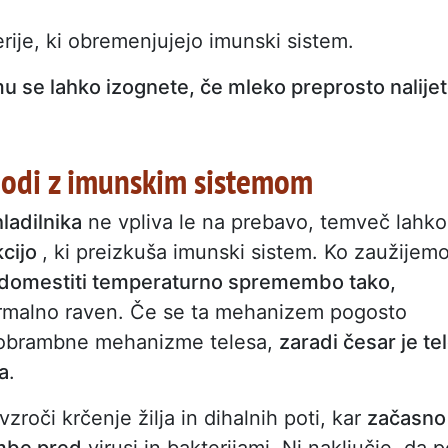
.
rije, ki obremenjujejo imunski sistem.
mu se lahko izognete, če mleko preprosto nalije
zgodi z imunskim sistemom
ladilnika
ne vpliva le na prebavo, temveč lahko
kcijo
, ki preizkuša imunski sistem. Ko zaužijem
domestiti temperaturno spremembo tako,
rmalno raven. Če se ta mehanizem pogosto
 obrambne mehanizme telesa,
zaradi česar je te
a
.
oči krčenje žilja in dihalnih poti, kar
začasno
mbe pred
virusi in bakterijami. Ni naključje, da 