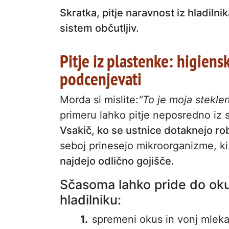
Skratka, pitje naravnost iz hladilni
sistem občutljiv.
Pitje iz plastenke: higien
podcenjevati
Morda si mislite:
"To je moja stekle
primeru lahko pitje neposredno iz
Vsakič, ko se ustnice dotaknejo ro
seboj prinesejo mikroorganizme, ki 
najdejo odlično gojišče.
Sčasoma lahko pride do oku
hladilniku:
spremeni okus in vonj mleka