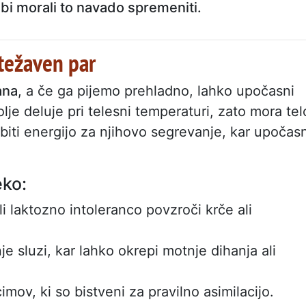
 bi morali to navado spremeniti.
težaven par
ana
, a če ga pijemo prehladno, lahko upočasni
je deluje pri telesni temperaturi, zato mora tel
iti energijo za njihovo segrevanje, kar upočasn
eko:
i laktozno intoleranco povzroči krče ali
 sluzi, kar lahko okrepi motnje dihanja ali
ov, ki so bistveni za pravilno asimilacijo.