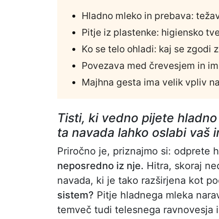
Hladno mleko in prebava: teža
Pitje iz plastenke: higiensko t
Ko se telo ohladi: kaj se zgod
Povezava med črevesjem in i
Majhna gesta ima velik vpliv n
Tisti, ki vedno pijete hladn
ta navada lahko oslabi vaš 
Priročno je, priznajmo si: odprete h
neposredno iz nje.
Hitra, skoraj ne
navada, ki je tako razširjena kot 
sistem?
Pitje hladnega mleka naravn
temveč tudi telesnega ravnovesja i