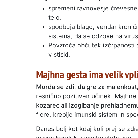
spremeni ravnovesje črevesne mi
telo.
spodbuja blago, vendar kronič
sistema, da se odzove na viruse
Povzroča občutek izčrpanosti a
v stiski.
Majhna gesta ima velik vpl
Morda se zdi, da gre za malenkost
resnično pozitiven učinek. Majhne
kozarec ali izogibanje prehladnemu
flore, krepijo imunski sistem in sp
Danes bolj kot kdaj koli prej se zdr
je prvi korak k zavestni skrbi zanj
.