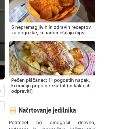
5 nepremagljivih in zdravih receptov
za prigrizke, ki nadomeščajo čips!
Pečen piščanec: 11 pogostih napak,
ki uničijo popoln rezultat (in kako jih
odpraviti)
Načrtovanje jedilnika
Petitchef bo omogočil dnevno,