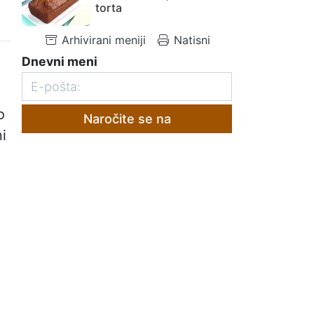
torta
Arhivirani meniji
Natisni
Dnevni meni
o
Naročite se na
i