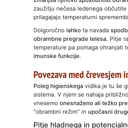
zaužitju nečesa ledenega občutit
prilagajajo temperaturni spremembi
Dolgoročno
lahko
ta navada
spodb
obrambne pregrade telesa
. Pitje 
temperature pa pomaga ohranjati t
imunske funkcije
.
Povezava med črevesjem i
Poleg higienskega
vidika je tu še 
sistema. V njem se nahaja približno
vnesemo
onesnaženo ali težko pre
"obrambni režim" in
upočasni druge
Pitje hladnega in potencial