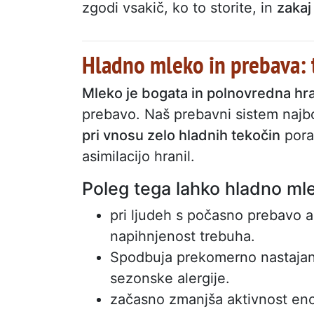
zgodi vsakič, ko to storite, in
zakaj
Hladno mleko in prebava: 
Mleko je bogata in polnovredna hr
prebavo. Naš prebavni sistem najbol
pri vnosu zelo hladnih tekočin
porab
asimilacijo hranil.
Poleg tega lahko hladno ml
pri ljudeh s počasno prebavo al
napihnjenost trebuha.
Spodbuja prekomerno nastajanje
sezonske alergije.
začasno zmanjša aktivnost encim