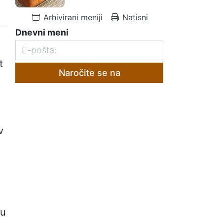
Arhivirani meniji
Natisni
Dnevni meni
t
Naročite se na
v
Tu