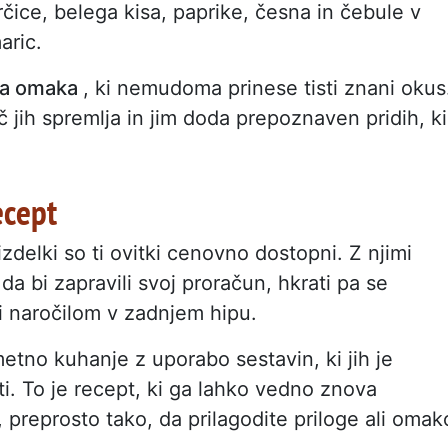
ice, belega kisa, paprike, česna in čebule v
aric.
tna omaka
, ki nemudoma prinese tisti znani okus
 jih spremlja in jim doda prepoznaven pridih, ki
ecept
zdelki so ti ovitki cenovno dostopni. Z njimi
da bi zapravili svoj proračun, hkrati pa se
li naročilom v zadnjem hipu.
etno kuhanje z uporabo sestavin, ki jih je
i. To je recept, ki ga lahko vedno znova
i, preprosto tako, da prilagodite priloge ali omak