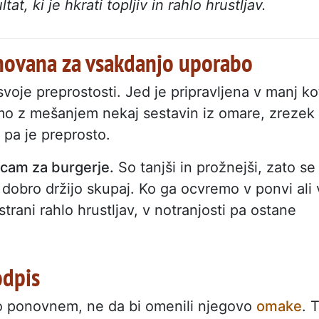
, ki je hkrati topljiv in rahlo hrustljav.
snovana za vsakdanjo uporabo
svoje preprostosti. Jed je pripravljena v manj ko
mo z mešanjem nekaj sestavin iz omare, zrezek
 pa je preprosto.
jicam za burgerje.
So tanjši in prožnejši, zato se
 dobro držijo skupaj. Ko ga ocvremo v ponvi ali 
trani rahlo hrustljav, v notranjosti pa ostane
odpis
 o ponovnem, ne da bi omenili njegovo
omake
. 