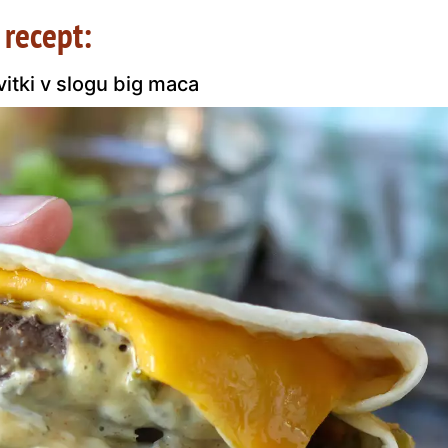
 recept:
vitki v slogu big maca