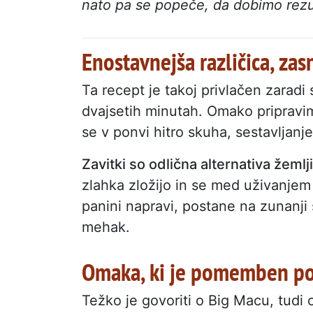
nato pa se popeče, da dobimo rezultat
Enostavnejša različica, za
Ta recept je takoj privlačen zaradi 
dvajsetih minutah. Omako pripravi
se v ponvi hitro skuha, sestavljanje
Zavitki so odlična alternativa žeml
zlahka zložijo in se med uživanjem
panini napravi, postane na zunanji s
mehak.
Omaka, ki je pomemben p
Težko je govoriti o Big Macu, tudi