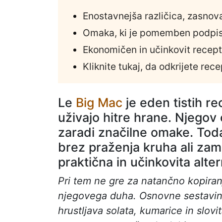
Enostavnejša različica, zasno
Omaka, ki je pomemben podpi
Ekonomičen in učinkovit recept
Kliknite tukaj, da odkrijete rece
Le
Big Mac
je eden tistih re
uživajo hitre hrane. Njegov 
zaradi značilne omake. Toda
brez praženja kruha ali zam
praktična in učinkovita alter
Pri tem ne gre za natančno kopira
njegovega duha. Osnovne sestavine 
hrustljava solata, kumarice in slov