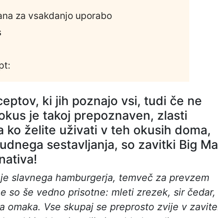
vana za vsakdanjo uporabo
s
pt:
ceptov, ki jih poznajo vsi, tudi če ne
okus je takoj prepoznaven, zlasti
 ko želite uživati v teh okusih doma,
udnega sestavljanja, so zavitki Big M
nativa!
nje slavnega hamburgerja, temveč za prevzem
so še vedno prisotne: mleti zrezek, sir čedar,
ita omaka. Vse skupaj se preprosto zvije v zavite