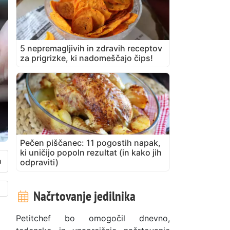
5 nepremagljivih in zdravih receptov
za prigrizke, ki nadomeščajo čips!
Pečen piščanec: 11 pogostih napak,
ki uničijo popoln rezultat (in kako jih
odpraviti)
Načrtovanje jedilnika
Petitchef bo omogočil dnevno,