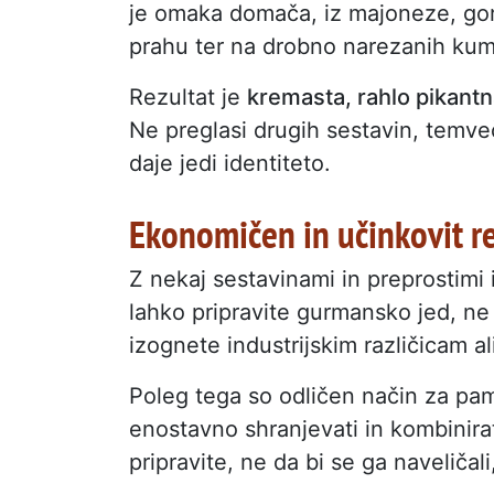
je omaka domača, iz majoneze, gorč
prahu ter na drobno narezanih kum
Rezultat je
kremasta, rahlo pikan
Ne preglasi drugih sestavin, temveč
daje jedi identiteto.
Ekonomičen in učinkovit r
Z nekaj sestavinami in preprostimi i
lahko pripravite gurmansko jed, ne 
izognete industrijskim različicam a
Poleg tega so odličen način za pam
enostavno shranjevati in kombinirat
pripravite, ne da bi se ga naveličal