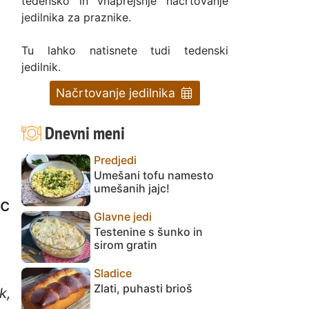
tedensko in vnaprejšnje načrtovanje
jedilnika za praznike.
Tu lahko natisnete tudi tedenski
jedilnik.
Načrtovanje jedilnika
Dnevni meni
Predjedi
Umešani tofu namesto
umešanih jajc!
ac
Glavne jedi
Testenine s šunko in
sirom gratin
Sladice
Zlati, puhasti brioš
k,