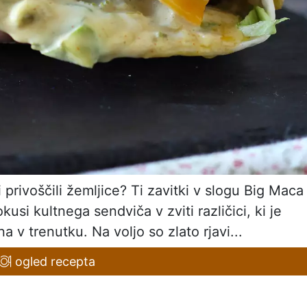
i privoščili žemljice? Ti zavitki v slogu Big Maca
usi kultnega sendviča v zviti različici, ki je
a v trenutku. Na voljo so zlato rjavi...
ogled recepta