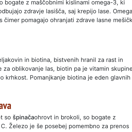
 so bogate z maščobnimi kislinami omega-3, ki
dbujajo zdravje lasišča, saj krepijo lase. Omeg
, s čimer pomagajo ohranjati zdrave lasne mešič
ljakovin in biotina, bistvenih hranil za rast in
e za oblikovanje las, biotin pa je vitamin skupin
ovo krhkost. Pomanjkanje biotina je eden glavnih
java
t so
špinača
ohrovt in brokoli, so bogate z
in C. Železo je še posebej pomembno za prenos