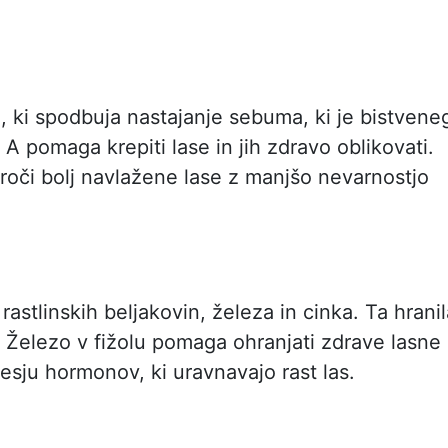
, ki spodbuja nastajanje sebuma, ki je bistvene
A pomaga krepiti lase in jih zdravo oblikovati.
roči bolj navlažene lase z manjšo nevarnostjo
i rastlinskih beljakovin, železa in cinka. Ta hrani
. Železo v fižolu pomaga ohranjati zdrave lasne
esju hormonov, ki uravnavajo rast las.