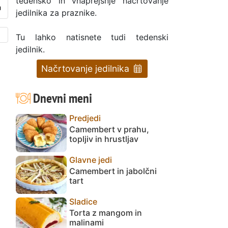
tedensko in vnaprejšnje načrtovanje
jedilnika za praznike.
Tu lahko natisnete tudi tedenski
jedilnik.
Načrtovanje jedilnika
Dnevni meni
Predjedi
Camembert v prahu,
topljiv in hrustljav
Glavne jedi
Camembert in jabolčni
tart
Sladice
Torta z mangom in
malinami