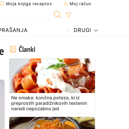
Moja knjiga receptov
Moj račun
PRAŠANJA
DRUGI
je
Članki
Ne omaka: končna poteza, ki iz
preprostih paradižnikovih testenin
naredi nepozabno jed