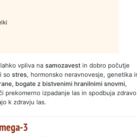
lki
 lahko vpliva na
samozavest
in dobro počutje
ki so
stres
, hormonsko neravnovesje, genetika i
rane, bogate z bistvenimi hranilnimi snovmi
,
či prekomerno izpadanje las in spodbuja zdravo
ajo k zdravju las.
 omega-3