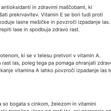
antioksidanti in zdravimi maščobami, ki
šati prekrvavitev. Vitamin E se bori tudi proti
koduje lasne mešičke in povzroči izpadanje las.
piti lase in spodbuja zdravo rast.
otenom, ki se v telesu pretvori v vitamin A.
rast las, poleg tega pa pomaga ohranjati zdrav
kanje vitamina A lahko povzroči izpadanje las t
oja so bogata s cinkom, železom in vitamini