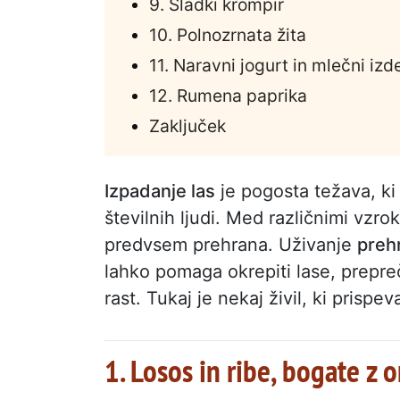
9. Sladki krompir
10. Polnozrnata žita
11. Naravni jogurt in mlečni izde
12. Rumena paprika
Zaključek
Izpadanje las
je pogosta težava, ki
številnih ljudi. Med različnimi vzro
predvsem prehrana. Uživanje
preh
lahko pomaga okrepiti lase, prepre
rast. Tukaj je nekaj živil, ki prispev
1. Losos in ribe, bogate z