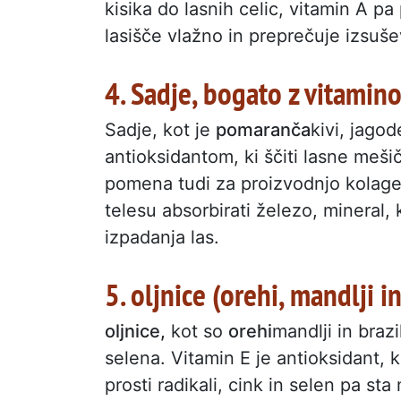
kisika do lasnih celic, vitamin A p
lasišče vlažno in preprečuje izsuše
4. Sadje, bogato z vitamin
Sadje, kot je
pomaranča
kivi, jago
antioksidantom, ki ščiti lasne meš
pomena tudi za proizvodnjo kolagen
telesu absorbirati železo, mineral
izpadanja las.
5. oljnice (orehi, mandlji i
oljnice,
kot so
orehi
mandlji in brazi
selena. Vitamin E je antioksidant, k
prosti radikali, cink in selen pa sta