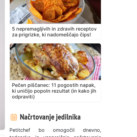
5 nepremagljivih in zdravih receptov
za prigrizke, ki nadomeščajo čips!
Pečen piščanec: 11 pogostih napak,
ki uničijo popoln rezultat (in kako jih
odpraviti)
Načrtovanje jedilnika
Petitchef bo omogočil dnevno,