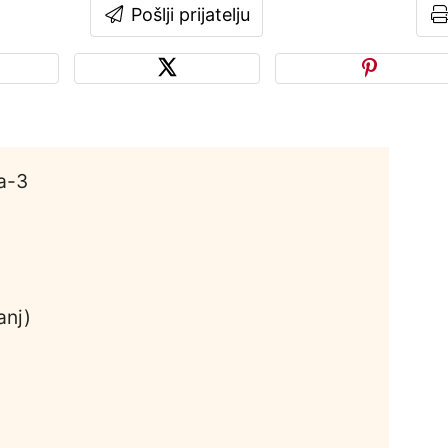
Pošlji prijatelju
ga-3
anj)