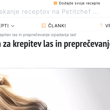
Dodajte svoje recepte
PTI
ČLANKI
V
repitev las in preprečevanje izpadanja las!
h za krepitev las in preprečevan