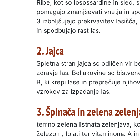
Ribe,
kot so
losos
sardine in sled,
pomagajo zmanjševati vnetja in spo
3 izboljšujejo prekrvavitev lasišča
in spodbujajo rast las.
2. Jajca
Spletna stran
jajca
so odličen vir be
zdravje las. Beljakovine so bistven
B, ki krepi lase in preprečuje njih
vzrokov za izpadanje las.
3. Špinača in zelena zelen
temno
zelena listnata zelenjava,
ko
železom, folati ter vitaminoma A 