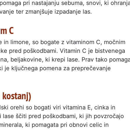
a pomaga pri nastajanju sebuma, snovi, ki ohranj
vanje ter zmanjšuje izpadanje las.
om C
de in limone, so bogate z vitaminom C, močnim
ičke pred poškodbami. Vitamin C je bistvenega
a, beljakovine, ki krepi lase. Prav tako pomag
, ki je ključnega pomena za preprečevanje
n kostanj)
lski orehi so bogati viri vitamina E, cinka in
i lase ščiti pred poškodbami, ki jih povzročajo
 minerala, ki pomagata pri obnovi celic in