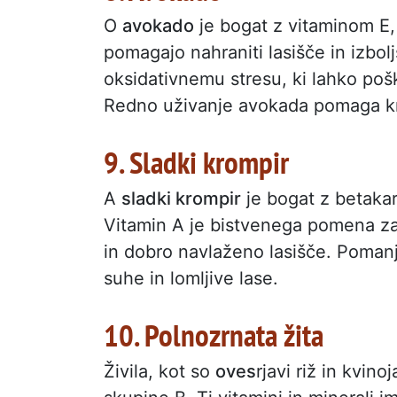
O
avokado
je bogat z vitaminom E, 
pomagajo nahraniti lasišče in izbolj
oksidativnemu stresu, ki lahko poš
Redno uživanje avokada pomaga kre
9. Sladki krompir
A
sladki krompir
je bogat z betakar
Vitamin A je bistvenega pomena za 
in dobro navlaženo lasišče. Pomanj
suhe in lomljive lase.
10. Polnozrnata žita
Živila, kot so
oves
rjavi riž in kvin