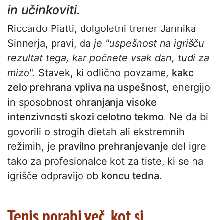
in učinkoviti.
Riccardo Piatti, dolgoletni trener Jannika
Sinnerja, pravi, da
je "uspešnost na igrišču
rezultat tega, kar počnete vsak dan, tudi za
mizo
". Stavek, ki odlično povzame,
kako
zelo prehrana vpliva na uspešnost,
energijo
in sposobnost
ohranjanja visoke
intenzivnosti skozi celotno tekmo
. Ne da bi
govorili o strogih dietah ali ekstremnih
režimih, je
pravilno prehranjevanje
del igre
tako za profesionalce kot za tiste, ki se na
igrišče odpravijo ob
koncu tedna.
Tenis porabi več, kot si