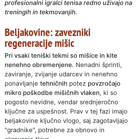
profesionalni igralci tenisa redno uživajo na
treningih in tekmovanjih.
Beljakovine: zavezniki
regeneracije mišic
Pri vsaki teniški tekmi so mišice in kite
nenehno obremenjene.
Nenadni šprinti,
zaviranje, zvijanje udarcev in nenehno
ponavljanje
tehničnih
potez
povzročajo
mikro poškodbe mišičnih vlaken
, ki so
pogosto nevidne, vendar srednjeročno
ključne za uspešnost. Prav v tej fazi imajo
beljakovine ključno vlogo, saj zagotavljajo
"gradnike", potrebne za obnovo in