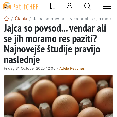
Članki
Jajca so povsod... vendar ali se jih moramo
Jajca so povsod... vendar ali
se jih moramo res paziti?
Najnovejše študije pravijo
naslednje
Friday 31 October 2025 12:06 -
Adèle Peyches