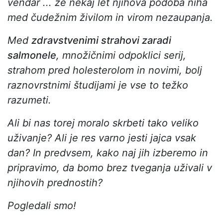
vendar ... že nekaj let njihova podoba niha
med čudežnim živilom in virom nezaupanja.
Med
zdravstvenimi strahovi zaradi
salmonele
, množičnimi odpoklici serij,
strahom pred holesterolom in novimi, bolj
raznovrstnimi študijami je vse to težko
razumeti.
Ali bi nas torej moralo skrbeti tako veliko
uživanje? Ali je res varno jesti jajca vsak
dan? In predvsem, kako naj jih izberemo in
pripravimo, da bomo brez tveganja uživali v
njihovih prednostih?
Pogledali smo!