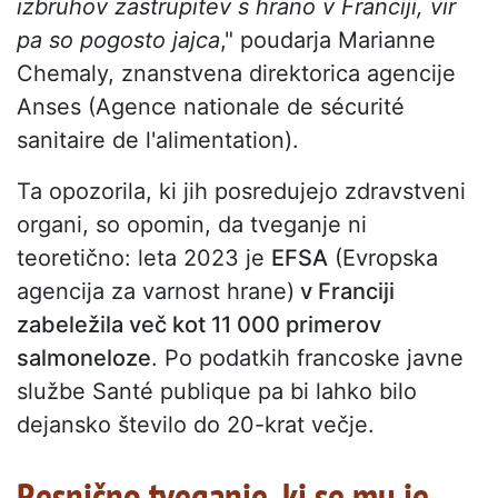
izbruhov zastrupitev s hrano v Franciji, vir
pa so pogosto jajca
," poudarja Marianne
Chemaly, znanstvena direktorica agencije
Anses (Agence nationale de sécurité
sanitaire de l'alimentation).
Ta opozorila, ki jih posredujejo zdravstveni
organi, so opomin, da tveganje ni
teoretično: leta 2023 je
EFSA
(Evropska
agencija za varnost hrane)
v Franciji
zabeležila več kot 11 000 primerov
salmoneloze
. Po podatkih francoske javne
službe Santé publique pa bi lahko bilo
dejansko število do 20-krat večje.
Resnično tveganje, ki se mu je