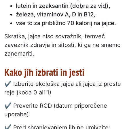
lutein in zeaksantin (dobra za vid),
železa, vitaminov A, D in B12,
vse to za približno 70 kalorij na jajce.
Skratka, jajca niso sovražnik, temveč
zaveznik zdravja in sitosti, ki ga ne smemo
zanemariti.
Kako jih izbrati in jesti
✔️ Izberite ekološka jajca ali jajca iz proste
reje (koda 0 ali 1)
✔️ Preverite RCD (datum priporočene
uporabe)
✔️ Pred shranjevanjem jih ne umivajte: