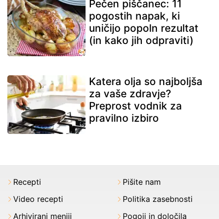
Pečen piščanec: 11
pogostih napak, ki
uničijo popoln rezultat
(in kako jih odpraviti)
Katera olja so najboljša
za vaše zdravje?
Preprost vodnik za
pravilno izbiro
Recepti
Pišite nam
Video recepti
Politika zasebnosti
Arhivirani meniji
Pogoji in določila