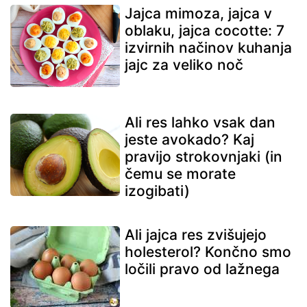
Jajca mimoza, jajca v
oblaku, jajca cocotte: 7
izvirnih načinov kuhanja
jajc za veliko noč
Ali res lahko vsak dan
jeste avokado? Kaj
pravijo strokovnjaki (in
čemu se morate
izogibati)
Ali jajca res zvišujejo
holesterol? Končno smo
ločili pravo od lažnega