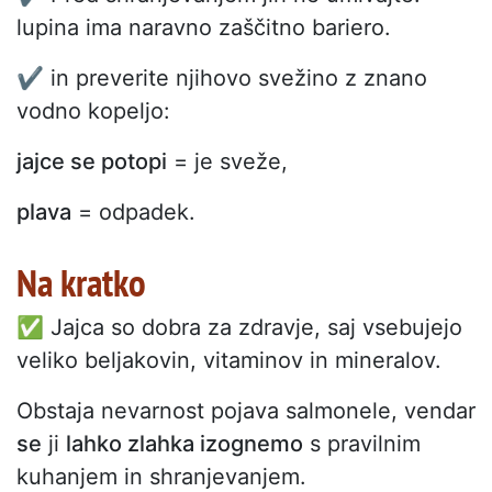
lupina ima naravno zaščitno bariero.
✔️ in preverite njihovo svežino z znano
vodno kopeljo:
jajce se potopi
= je sveže,
plava
= odpadek.
Na kratko
✅ Jajca so dobra za zdravje, saj vsebujejo
veliko beljakovin, vitaminov in mineralov.
Obstaja nevarnost pojava salmonele, vendar
se
ji
lahko zlahka izognemo
s pravilnim
kuhanjem in shranjevanjem.