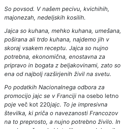
So povsod. V našem pecivu, kvichihih,
majonezah, nedeljskih kosilih.
Jajca so kuhana, mehko kuhana, umešana,
poširana ali trdo kuhana, najdemo jih v
skoraj vsakem receptu. Jajca so nujno
potrebna, ekonomična, enostavna za
pripravo in bogata z beljakovinami, zato so
ena od najbolj razširjenih živil na svetu.
Po podatkih Nacionalnega odbora za
promocijo jajc
se v Franciji
na osebo letno
poje
več kot 220
jajc
.
To je impresivna
številka, ki priča o navezanosti Francozov
na to preprosto, a nujno potrebno živilo. In