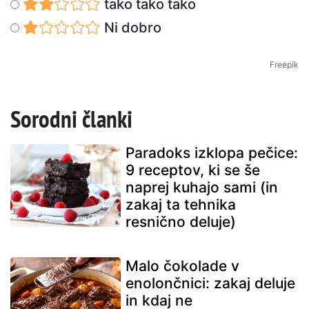
tako tako tako
Ni dobro
Freepik
Sorodni članki
Paradoks izklopa pečice:
9 receptov, ki se še
naprej kuhajo sami (in
zakaj ta tehnika
resnično deluje)
Malo čokolade v
enolončnici: zakaj deluje
in kdaj ne