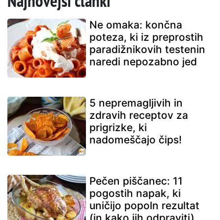
Najnovejši članki
Ne omaka: končna
poteza, ki iz preprostih
paradižnikovih testenin
naredi nepozabno jed
5 nepremagljivih in
zdravih receptov za
prigrizke, ki
nadomeščajo čips!
Pečen piščanec: 11
pogostih napak, ki
uničijo popoln rezultat
(in kako jih odpraviti)