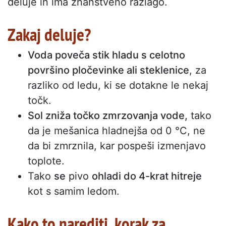
deluje in ima znanstveno razlago.
Zakaj deluje?
Voda poveča stik hladu s celotno
površino pločevinke ali steklenice
, za
razliko od ledu, ki se dotakne le nekaj
točk.
Sol zniža točko zmrzovanja vode,
tako
da je mešanica hladnejša od 0 °C, ne
da bi zmrznila, kar pospeši izmenjavo
toplote.
Tako
se
pivo
ohladi do 4-krat hitreje
kot s samim ledom.
Kako to narediti, korak za