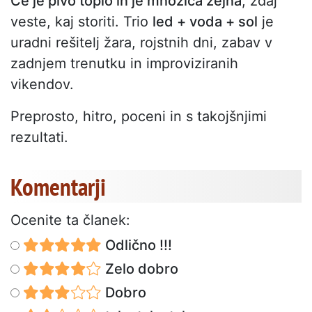
Če je pivo toplo in je množica žejna
, zdaj
veste, kaj storiti. Trio
led + voda + sol
je
uradni rešitelj žara, rojstnih dni, zabav v
zadnjem trenutku in improviziranih
vikendov.
Preprosto, hitro, poceni in s takojšnjimi
rezultati.
Komentarji
Ocenite ta članek:
Odlično !!!
Zelo dobro
Dobro