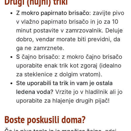
Drugi (nujni) triki
Z mokro papirnato brisačo
: zavijte pivo
v vlažno papirnato brisačo in jo za 10
minut postavite v zamrzovalnik. Deluje
dobro, vendar morate biti previdni, da
ga ne zamrznete.
S
čajno brisačo: z mokro čajno brisačo
uporabite enak trik kot zgoraj (idealno
za steklenice z dolgim vratom).
Ste uporabili ta trik in vam je ostala
ledena voda?
Vrzite jo v hladilnik ali jo
uporabite za hlajenje drugih pijač!
Boste poskusili doma?