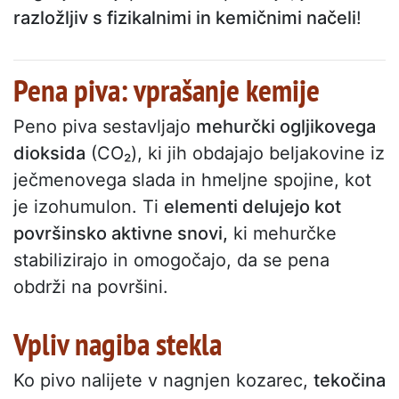
razložljiv s fizikalnimi in kemičnimi načeli
!
Pena piva: vprašanje kemije
Peno piva sestavljajo
mehurčki ogljikovega
dioksida
(CO₂), ki jih obdajajo beljakovine iz
ječmenovega slada in hmeljne spojine, kot
je izohumulon. Ti
elementi delujejo kot
površinsko aktivne snovi,
ki mehurčke
stabilizirajo in omogočajo, da se pena
obdrži na površini.
Vpliv nagiba stekla
Ko pivo nalijete v nagnjen kozarec,
tekočina