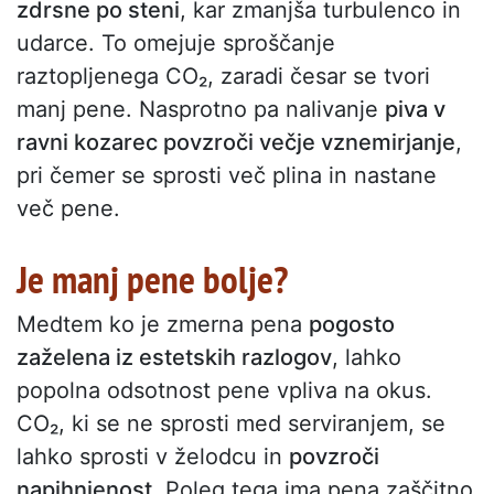
zdrsne po steni
, kar zmanjša turbulenco in
udarce. To omejuje sproščanje
raztopljenega CO₂, zaradi česar se tvori
manj pene. Nasprotno pa nalivanje
piva v
ravni kozarec povzroči večje vznemirjanje
,
pri čemer se sprosti več plina in nastane
več pene.
Je manj pene bolje?
Medtem ko je zmerna pena
pogosto
zaželena iz estetskih razlogov
, lahko
popolna odsotnost pene vpliva na okus.
CO₂, ki se ne sprosti med serviranjem, se
lahko sprosti v želodcu in
povzroči
napihnjenost
. Poleg tega ima pena zaščitno