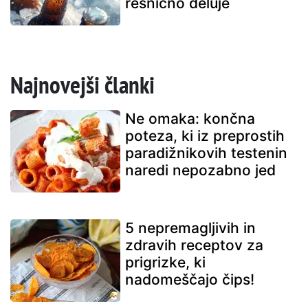
resnično deluje
Najnovejši članki
Ne omaka: končna
poteza, ki iz preprostih
paradižnikovih testenin
naredi nepozabno jed
5 nepremagljivih in
zdravih receptov za
prigrizke, ki
nadomeščajo čips!