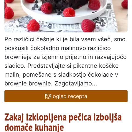
Po različici češnje ki je bila vsem všeč, smo
poskusili čokoladno malinovo različico
brownieja za izjemno prijetno in razvajujočo
sladico. Predstavljajte si pikantne koščke
malin, pomešane s sladkostjo čokolade v
brownie brownie. Zagotavljamo...
ogled recepta
Zakaj izklopljena pečica izboljša
domače kuhanje