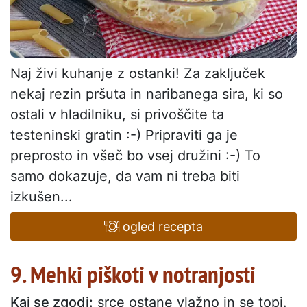
Naj živi kuhanje z ostanki! Za zaključek
nekaj rezin pršuta in naribanega sira, ki so
ostali v hladilniku, si privoščite ta
testeninski gratin :-) Pripraviti ga je
preprosto in všeč bo vsej družini :-) To
samo dokazuje, da vam ni treba biti
izkušen...
ogled recepta
9. Mehki piškoti v notranjosti
Kaj se zgodi:
srce ostane vlažno in se topi.