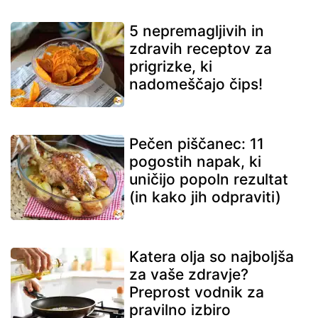
5 nepremagljivih in
zdravih receptov za
prigrizke, ki
nadomeščajo čips!
Pečen piščanec: 11
pogostih napak, ki
uničijo popoln rezultat
(in kako jih odpraviti)
Katera olja so najboljša
za vaše zdravje?
Preprost vodnik za
pravilno izbiro