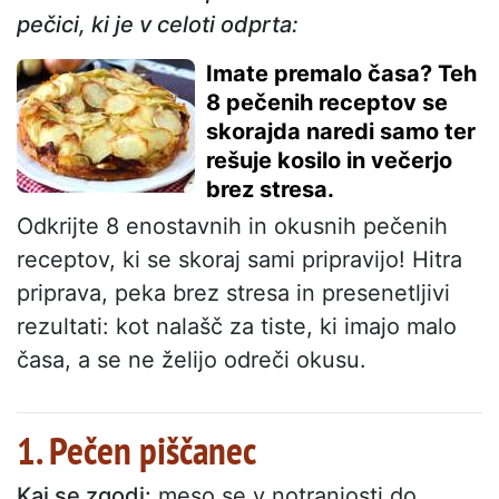
pečici, ki je v celoti odprta:
Imate premalo časa? Teh
8 pečenih receptov se
skorajda naredi samo ter
rešuje kosilo in večerjo
brez stresa.
Odkrijte 8 enostavnih in okusnih pečenih
receptov, ki se skoraj sami pripravijo! Hitra
priprava, peka brez stresa in presenetljivi
rezultati: kot nalašč za tiste, ki imajo malo
časa, a se ne želijo odreči okusu.
1. Pečen piščanec
Kaj se zgodi:
meso se v notranjosti do