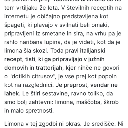
tem vrtiljaku že leta. V številnih receptih na
internetu je običajno predstavljena kot
špageti, ki plavajo v svilnati beli omaki,
pripravljeni iz smetane in sira, na vrhu pa je
rahlo naribana lupina, da je videti, kot da je
limona šla skozi. Toda
pravi italijanski
recept, tisti, ki ga pripravljajo v južnih
domovih in trattorijah
, kjer nihče ne govori
o "dotikih citrusov", je vse prej kot popoln
kot na razglednici.
Je preprost, vendar ne
lahek
. Le štiri sestavine, ravno toliko, da
smo bolj zahtevni: limona, maščoba, škrob
in malo spretnosti.
Limona v tej zgodbi ni okras. Je središče. Ni