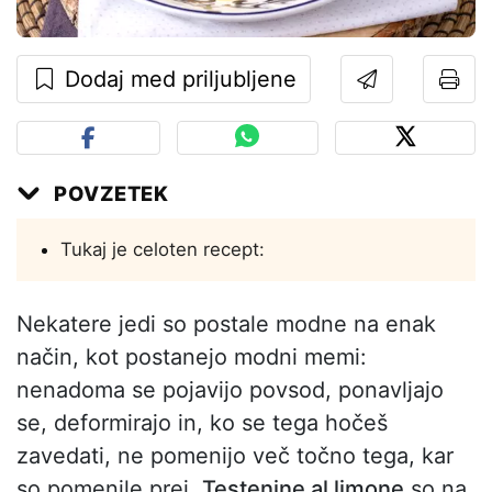
Dodaj med priljubljene
POVZETEK
Tukaj je celoten recept:
Nekatere jedi so postale modne na enak
način, kot postanejo modni memi:
nenadoma se pojavijo povsod, ponavljajo
se, deformirajo in, ko se tega hočeš
zavedati, ne pomenijo več točno tega, kar
so pomenile prej.
Testenine al limone
so na