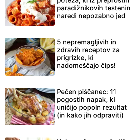
poteza, ki iz preprostih
paradižnikovih testenin
naredi nepozabno jed
5 nepremagljivih in
zdravih receptov za
prigrizke, ki
nadomeščajo čips!
Pečen piščanec: 11
pogostih napak, ki
uničijo popoln rezultat
(in kako jih odpraviti)