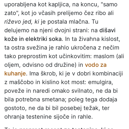
uporabljena kot kapljica, na koncu, "samo
zato", kot jo včasih prelijemo čez ribo ali
riževo jed, ki
je postala mlačna. Tu
delujemo na njeni dvojni strani: na
dišavi
kože in elektriki soka
. In ta živahna kislost,
ta ostra svežina je rahlo ukročena z nečim
tako preprostim kot učinkovitim: maslom (ali
oljem, odvisno od družine) in
vodo za
kuhanje
. Ima škrob, ki je v dobri kombinaciji
z maščobo in kislino kot most: emulgira,
poveže in naredi omako svilnato, ne da bi
bila potrebna smetana; poleg tega dodaja
gostoto, ne da bi bil posebej težak, ter
ohranja testenine sijoče in rahle.