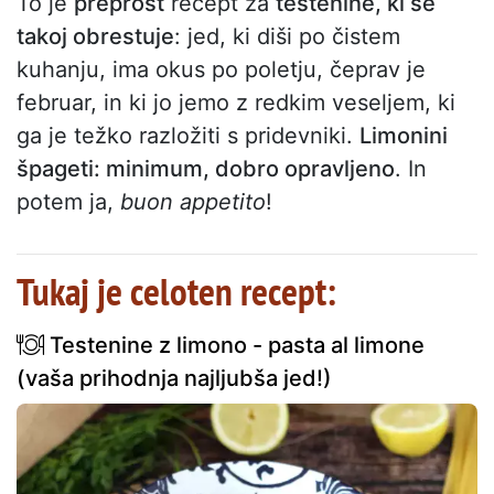
To je
preprost
recept za
testenine, ki se
takoj obrestuje
: jed, ki diši po čistem
kuhanju, ima okus po poletju, čeprav je
februar, in ki jo jemo z redkim veseljem, ki
ga je težko razložiti s pridevniki.
Limonini
špageti: minimum, dobro opravljeno
. In
potem ja,
buon appetito
!
Tukaj je celoten recept:
Testenine z limono - pasta al limone
(vaša prihodnja najljubša jed!)