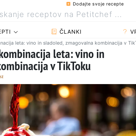
Dodajte svoje recepte
PTI
ČLANKI
V
acija leta: vino in sladoled, zmagovalna kombinacija v Ti
ombinacija leta: vino in
ombinacija v TikToku
ez