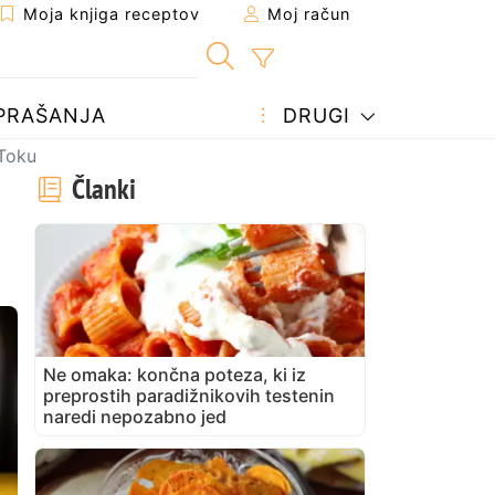
Moja knjiga receptov
Moj račun
PRAŠANJA
DRUGI
kToku
Članki
Ne omaka: končna poteza, ki iz
preprostih paradižnikovih testenin
naredi nepozabno jed