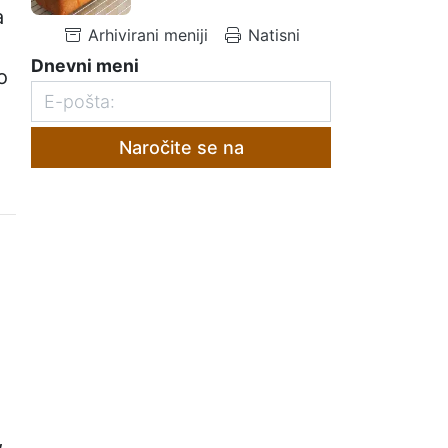
a
Arhivirani meniji
Natisni
Dnevni meni
o
i
Naročite se na
,