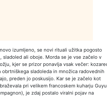
a novo izumljeno, se novi rituali užitka pogosto
 sladoled ali oboje. Morda se je vse začelo v
ožju, kjer se prizor ponavlja vsak večer: kozare
a obrtniškega sladoleda in množica radovednih
ajo, preden jo poskusijo. Kar se je začelo kot
obraževala pri velikem francoskem kuharju Guyu
pagnon), je zdaj postalo viralni pojav na