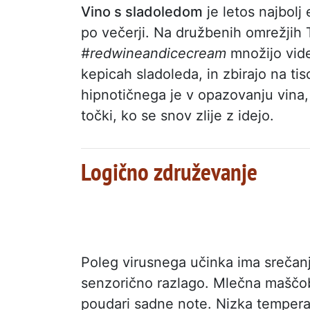
Vino s sladoledom
je letos najbolj
po večerji. Na družbenih omrežjih
#redwineandicecream
množijo vide
kepicah sladoleda, in zbirajo na ti
hipnotičnega je v opazovanju vina, 
točki, ko se snov zlije z idejo.
Logično združevanje
Poleg virusnega učinka ima srečan
senzorično razlago. Mlečna maščob
poudari sadne note. Nizka tempera