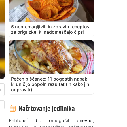
5 nepremagljivih in zdravih receptov
za prigrizke, ki nadomeščajo čips!
Pečen piščanec: 11 pogostih napak,
ki uničijo popoln rezultat (in kako jih
odpraviti)
Načrtovanje jedilnika
Petitchef bo omogočil dnevno,