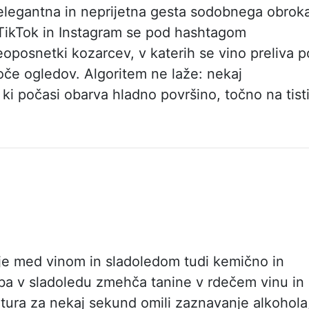
 elegantna in neprijetna gesta sodobnega obrok
 TikTok in Instagram se pod hashtagom
oposnetki kozarcev, v katerih se vino preliva p
soče ogledov. Algoritem ne laže: nekaj
ki počasi obarva hladno površino, točno na tist
je med vinom in sladoledom tudi kemično in
a v sladoledu zmehča tanine v rdečem vinu in
tura za nekaj sekund omili zaznavanje alkohola