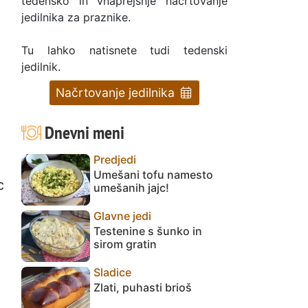
tedensko in vnaprejšnje načrtovanje
jedilnika za praznike.
Tu lahko natisnete tudi tedenski
jedilnik.
Načrtovanje jedilnika
Dnevni meni
Predjedi
Umešani tofu namesto
c
umešanih jajc!
Glavne jedi
Testenine s šunko in
sirom gratin
Sladice
Zlati, puhasti brioš