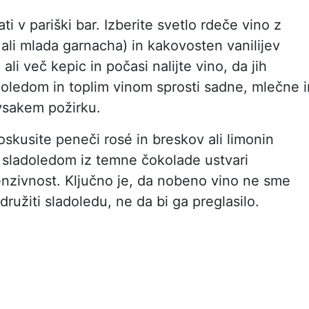
i v pariški bar. Izberite svetlo rdeče vino z
a ali mlada garnacha) in kakovosten vanilijev
ali več kepic in počasi nalijte vino, da jih
doledom in toplim vinom sprosti sadne, mlečne i
vsakem požirku.
skusite peneči rosé in breskov ali limonin
s sladoledom iz temne čokolade ustvari
enzivnost. Ključno je, da nobeno vino ne sme
ružiti sladoledu, ne da bi ga preglasilo.