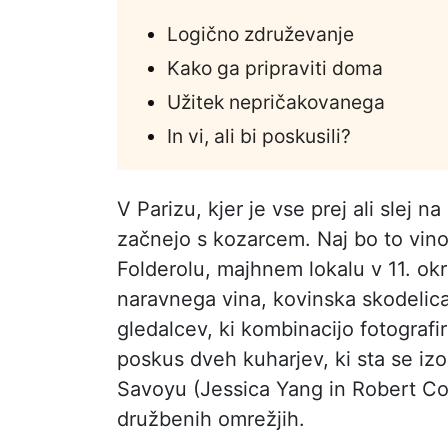
Logično združevanje
Kako ga pripraviti doma
Užitek nepričakovanega
In vi, ali bi poskusili?
V Parizu, kjer je vse prej ali slej n
začnejo s kozarcem. Naj bo to vino,
Folderolu, majhnem lokalu v 11. okr
naravnega vina, kovinska skodelic
gledalcev, ki kombinacijo fotografir
poskus dveh kuharjev, ki sta se iz
Savoyu (Jessica Yang in Robert Com
družbenih omrežjih.