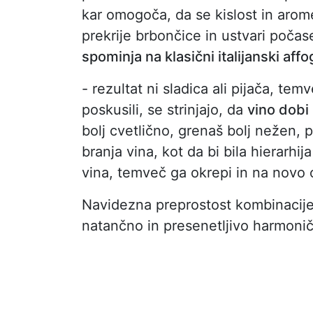
kar omogoča, da se kislost in arom
prekrije brbončice in ustvari poča
spominja na klasični italijanski aff
- rezultat ni sladica ali pijača, te
poskusili, se strinjajo, da
vino dobi
bolj cvetlično, grenaš bolj nežen,
branja vina, kot da bi bila hierarhi
vina, temveč ga okrepi in na novo 
Navidezna preprostost kombinacije
natančno in presenetljivo harmoni