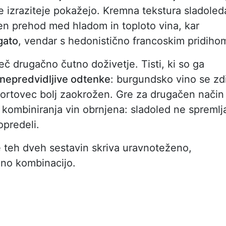
e izraziteje pokažejo. Kremna tekstura sladoled
sen prehod med hladom in toploto vina, kar
ogato
, vendar s hedonistično francoskim pridiho
mveč drugačno čutno doživetje. Tisti, ki so ga
 nepredvidljive odtenke
: burgundsko vino se zd
 portovec bolj zaokrožen. Gre za drugačen način
ja kombiniranja vin obrnjena: sladoled ne spremlj
opredeli.
 teh dveh sestavin skriva uravnoteženo,
čno kombinacijo.