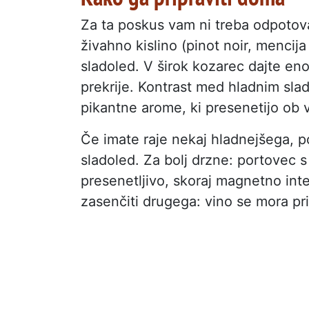
Za ta poskus vam ni treba odpotovat
živahno kislino (pinot noir, mencij
sladoled. V širok kozarec dajte eno 
prekrije. Kontrast med hladnim sla
pikantne arome, ki presenetijo ob 
Če imate raje nekaj hladnejšega, po
sladoled. Za bolj drzne: portovec 
presenetljivo, skoraj magnetno int
zasenčiti drugega: vino se mora prid