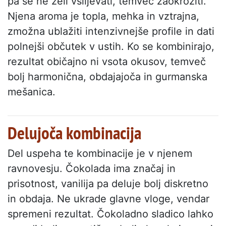
pa se ne želi vsiljevati, temveč zaokrožiti.
Njena aroma je topla, mehka in vztrajna,
zmožna ublažiti intenzivnejše profile in dati
polnejši občutek v ustih. Ko se kombinirajo,
rezultat običajno ni vsota okusov, temveč
bolj harmonična, obdajajoča in gurmanska
mešanica.
Delujoča kombinacija
Del uspeha te kombinacije je v njenem
ravnovesju. Čokolada ima značaj in
prisotnost, vanilija pa deluje bolj diskretno
in obdaja. Ne ukrade glavne vloge, vendar
spremeni rezultat. Čokoladno sladico lahko