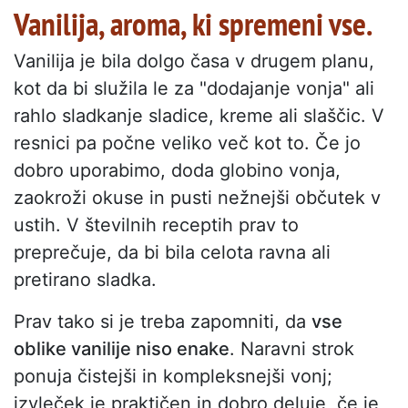
Vanilija, aroma, ki spremeni vse.
Vanilija je bila dolgo časa v drugem planu,
kot da bi služila le za "dodajanje vonja" ali
rahlo sladkanje sladice, kreme ali slaščic. V
resnici pa počne veliko več kot to. Če jo
dobro uporabimo, doda globino vonja,
zaokroži okuse in pusti nežnejši občutek v
ustih. V številnih receptih prav to
preprečuje, da bi bila celota ravna ali
pretirano sladka.
Prav tako si je treba zapomniti, da
vse
oblike vanilije niso enake
. Naravni strok
ponuja čistejši in kompleksnejši vonj;
izvleček je praktičen in dobro deluje, če je