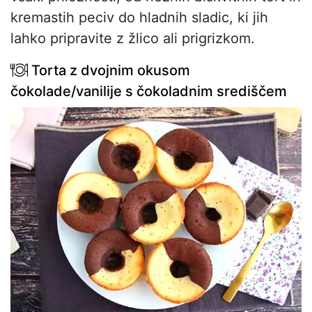
kremastih peciv do hladnih sladic, ki jih
lahko pripravite z žlico ali prigrizkom.
Torta z dvojnim okusom
čokolade/vanilije s čokoladnim središčem