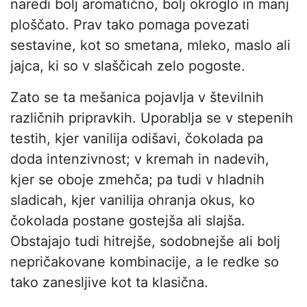
naredi bolj aromatično, bolj okroglo in manj
ploščato. Prav tako pomaga povezati
sestavine, kot so smetana, mleko, maslo ali
jajca, ki so v slaščicah zelo pogoste.
Zato se ta mešanica pojavlja v številnih
različnih pripravkih. Uporablja se v stepenih
testih, kjer vanilija odišavi, čokolada pa
doda intenzivnost; v kremah in nadevih,
kjer se oboje zmehča; pa tudi v hladnih
sladicah, kjer vanilija ohranja okus, ko
čokolada postane gostejša ali slajša.
Obstajajo tudi hitrejše, sodobnejše ali bolj
nepričakovane kombinacije, a le redke so
tako zanesljive kot ta klasična.