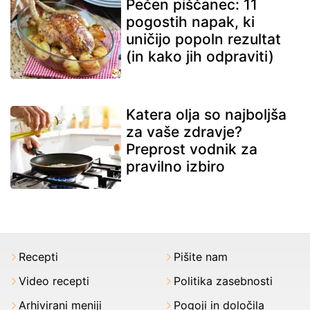
Pečen piščanec: 11
pogostih napak, ki
uničijo popoln rezultat
(in kako jih odpraviti)
Katera olja so najboljša
za vaše zdravje?
Preprost vodnik za
pravilno izbiro
Recepti
Pišite nam
Video recepti
Politika zasebnosti
Arhivirani meniji
Pogoji in določila