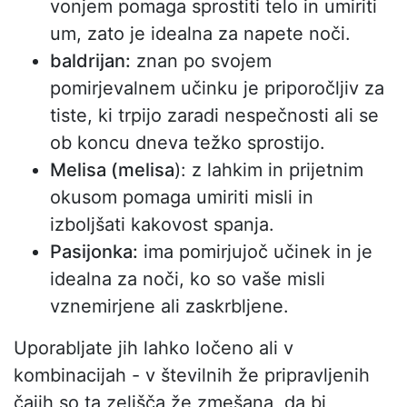
vonjem pomaga sprostiti telo in umiriti
um, zato je idealna za napete noči.
baldrijan:
znan po svojem
pomirjevalnem učinku je priporočljiv za
tiste, ki trpijo zaradi nespečnosti ali se
ob koncu dneva težko sprostijo.
Melisa (melisa
): z lahkim in prijetnim
okusom pomaga umiriti misli in
izboljšati kakovost spanja.
Pasijonka:
ima pomirjujoč učinek in je
idealna za noči, ko so vaše misli
vznemirjene ali zaskrbljene.
Uporabljate jih lahko ločeno ali v
kombinacijah - v številnih že pripravljenih
čajih so ta zelišča že zmešana, da bi