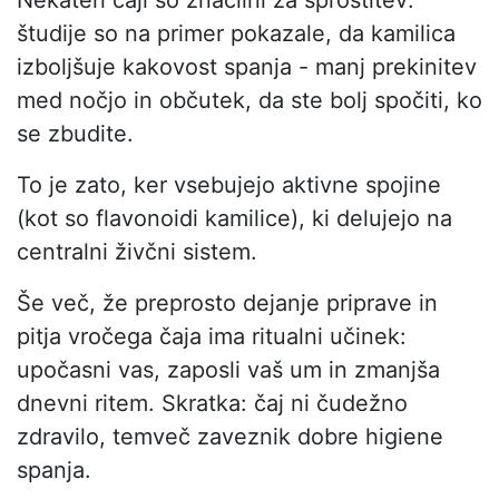
Nekateri čaji so značilni za sprostitev:
študije so na primer pokazale, da kamilica
izboljšuje kakovost spanja - manj prekinitev
med nočjo in občutek, da ste bolj spočiti, ko
se zbudite.
To je zato, ker vsebujejo aktivne spojine
(kot so flavonoidi kamilice), ki delujejo na
centralni živčni sistem.
Še več, že preprosto dejanje priprave in
pitja vročega čaja ima ritualni učinek:
upočasni vas, zaposli vaš um in zmanjša
dnevni ritem. Skratka: čaj ni čudežno
zdravilo, temveč zaveznik dobre higiene
spanja.