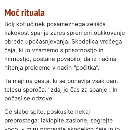
Moč rituala
Bolj kot učinek posameznega zelišča
kakovost spanja zares spremeni oblikovanje
obreda upočasnjevanja. Skodelica vročega
čaja, ki jo vzamemo s prisotnostjo in
mirnostjo, postane povabilo, da iz načina
hitenja preidemo v način "počitka".
Ta majhna gesta, ki se ponavlja vsak dan,
telesu sporoča: "zdaj je čas za spanje". In
počasi se odzove.
Če slabo spite, poskusite nekaj
preprostega: izklopite zaslone, segrejte
vodo, v miru pripravite skodelico čaja in jo