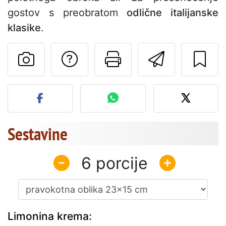
gostov s preobratom
odlične italijanske
klasike
.
Postavite vprašanj
Natisni to str
Pošlji t
Objavite svojo fotografijo
Sestavine
6
Limonina krema: