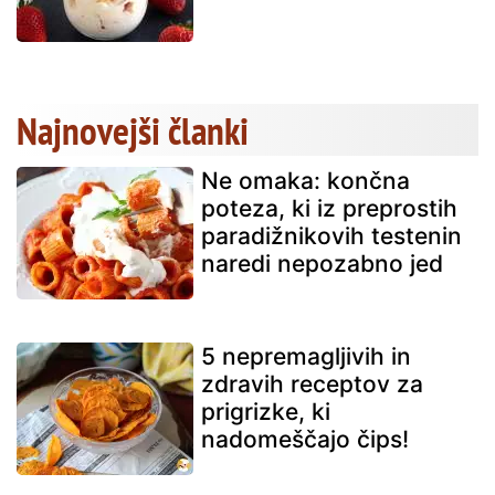
Najnovejši članki
Ne omaka: končna
poteza, ki iz preprostih
paradižnikovih testenin
naredi nepozabno jed
5 nepremagljivih in
zdravih receptov za
prigrizke, ki
nadomeščajo čips!