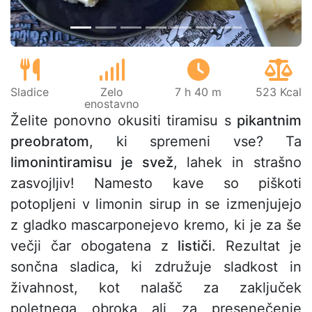
Sladice
Zelo
7 h 40 m
523 Kcal
enostavno
Želite ponovno okusiti tiramisu s
pikantnim
preobratom
, ki spremeni vse? Ta
limonintiramisu je svež
, lahek in strašno
zasvojljiv! Namesto kave so piškoti
potopljeni v limonin sirup in se izmenjujejo
z gladko mascarponejevo kremo, ki je za še
večji čar obogatena z
lističi
. Rezultat je
sončna sladica, ki združuje sladkost in
živahnost, kot nalašč za zaključek
poletnega obroka ali za presenečenje