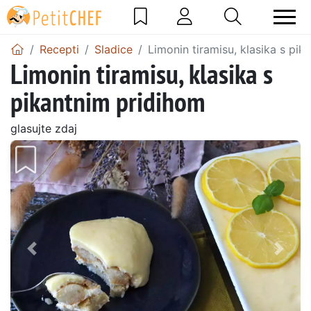
Recepti
Sladice
Limonin tiramisu, klasika s pi
Limonin tiramisu, klasika s
pikantnim pridihom
glasujte zdaj
Prejšnji
Nasl