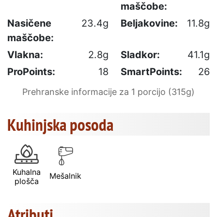
maščobe:
Nasičene
23.4g
Beljakovine:
11.8g
maščobe:
Vlakna:
2.8g
Sladkor:
41.1g
ProPoints:
18
SmartPoints:
26
Prehranske informacije za 1 porcijo (315g)
Kuhinjska posoda
Kuhalna
Mešalnik
plošča
Atributi