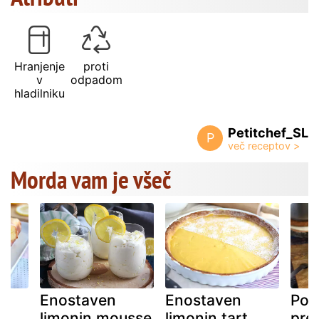
Hranjenje
proti
v
odpadom
hladilniku
Petitchef_SL
P
Morda vam je všeč
Enostaven
Enostaven
Pot
limonin mousse
limonin tart
pre