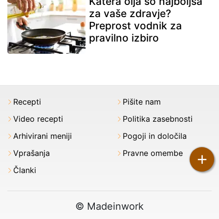
Katera olja so najboljša
za vaše zdravje?
Preprost vodnik za
pravilno izbiro
Recepti
Pišite nam
Video recepti
Politika zasebnosti
Arhivirani meniji
Pogoji in določila
Vprašanja
Pravne omembe
+
Članki
© Madeinwork