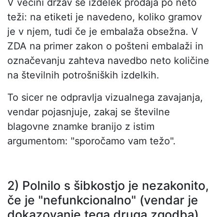
V večini držav se izdelek prodaja po neto
teži: na etiketi je navedeno, koliko gramov
je v njem, tudi če je embalaža obsežna. V
ZDA na primer zakon o pošteni embalaži in
označevanju zahteva navedbo neto količine
na številnih potrošniških izdelkih.
To sicer ne odpravlja vizualnega zavajanja,
vendar pojasnjuje, zakaj se številne
blagovne znamke branijo z istim
argumentom: "sporočamo vam težo".
2) Polnilo s šibkostjo je nezakonito,
če je "nefunkcionalno" (vendar je
dokazovanje tega druga zgodba).