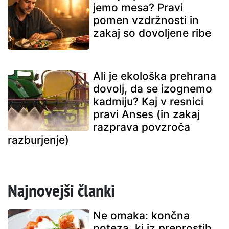
jemo mesa? Pravi
pomen vzdržnosti in
zakaj so dovoljene ribe
Ali je ekološka prehrana
dovolj, da se izognemo
kadmiju? Kaj v resnici
pravi Anses (in zakaj
razprava povzroča
razburjenje)
Najnovejši članki
Ne omaka: končna
poteza, ki iz preprostih