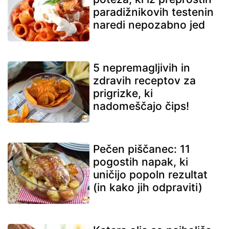
paradižnikovih testenin
naredi nepozabno jed
5 nepremagljivih in
zdravih receptov za
prigrizke, ki
nadomeščajo čips!
Pečen piščanec: 11
pogostih napak, ki
uničijo popoln rezultat
(in kako jih odpraviti)