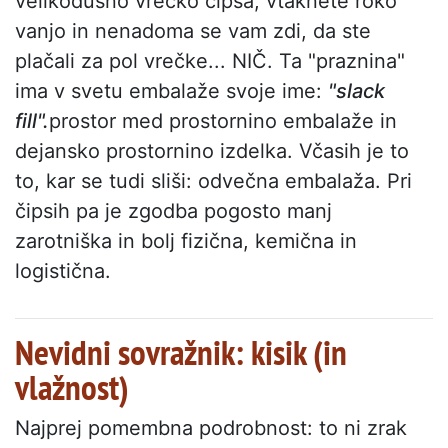
velikodušno vrečko čipsa, vtaknete roko
vanjo in nenadoma se vam zdi, da ste
plačali za pol vrečke... NIČ. Ta "praznina"
ima v svetu embalaže svoje ime:
"slack
fill".
prostor med prostornino embalaže in
dejansko prostornino izdelka. Včasih je to
to, kar se tudi sliši: odvečna embalaža. Pri
čipsih pa je zgodba pogosto manj
zarotniška in bolj fizična, kemična in
logistična.
Nevidni sovražnik: kisik (in
vlažnost)
Najprej pomembna podrobnost: to ni zrak