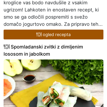
kroglice vas bodo navdušile z vsakim
ugrizom! Lahkoten in enostaven recept, ki
smo se ga odločili pospremiti s svežo
domačo jogurtovo omako. Za pripravo teh...
ogled recepta
Spomladanski zvitki z dimljenim
lososom in jabolkom