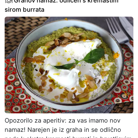
Grahov namaz: odličen s kremastim
sirom burrata
Opozorilo za aperitiv: za vas imamo nov
namaz! Narejen je iz graha in se odlično