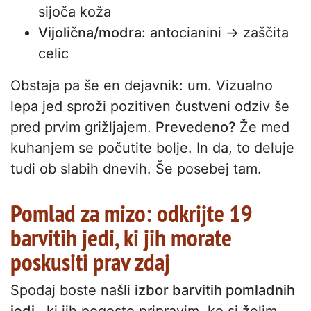
sijoča koža
Vijolična/modra:
antocianini → zaščita
celic
Obstaja pa še en dejavnik: um. Vizualno
lepa jed sproži pozitiven čustveni odziv še
pred prvim grižljajem.
Prevedeno?
Že med
kuhanjem se počutite bolje. In da, to deluje
tudi ob slabih dnevih. Še posebej tam.
Pomlad za mizo: odkrijte 19
barvitih jedi, ki jih morate
poskusiti prav zdaj
Spodaj boste našli
izbor barvitih pomladnih