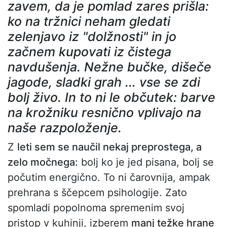
zavem, da je pomlad zares prišla:
ko na tržnici neham gledati
zelenjavo iz "dolžnosti" in jo
začnem kupovati iz čistega
navdušenja. Nežne bučke, dišeče
jagode, sladki grah ... vse se zdi
bolj živo. In to ni le občutek: barve
na krožniku resnično vplivajo na
naše razpoloženje.
Z
leti sem se naučil nekaj preprostega, a
zelo močnega:
bolj ko je jed pisana, bolj se
počutim energično. To ni čarovnija, ampak
prehrana s ščepcem psihologije. Zato
spomladi popolnoma spremenim svoj
pristop v kuhinji, izberem
manj težke hrane