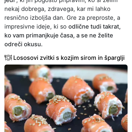
jedi
, ki jih pogosto pripravim, ko si želim
nekaj dobrega, zdravega, kar mi lahko
resnično izboljša dan. Gre za preproste, a
impresivne ideje, ki so
odlične tudi takrat,
ko vam primanjkuje časa, a se ne želite
odreči okusu.
Lososovi zvitki s kozjim sirom in šparglji