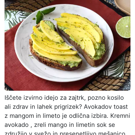
Iščete izvirno idejo za zajtrk, pozno kosilo
ali zdrav in lahek prigrizek? Avokadov toast
z mangom in limeto je odlična izbira. Kremni
avokado , zreli mango in limetin sok se
združijo v svežo in presenetljivo mešanico ,