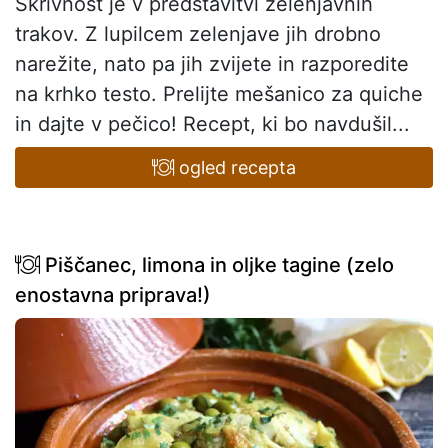
Skrivnost je v predstavitvi zelenjavnih
trakov. Z lupilcem zelenjave jih drobno
narežite, nato pa jih zvijete in razporedite
na krhko testo. Prelijte mešanico za quiche
in dajte v pečico! Recept, ki bo navdušil...
ogled recepta
Piščanec, limona in oljke tagine (zelo
enostavna priprava!)