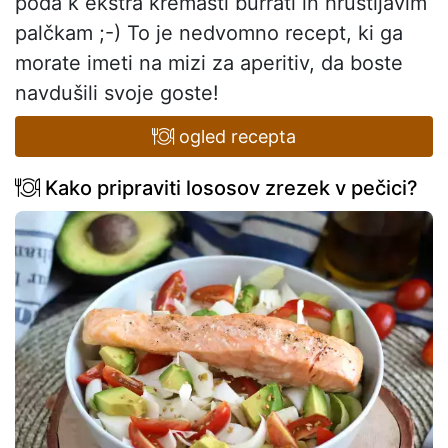
poda k ekstra kremasti burrati in hrustljavim
palčkam ;-) To je nedvomno recept, ki ga
morate imeti na mizi za aperitiv, da boste
navdušili svoje goste!
ogled recepta
Kako pripraviti lososov zrezek v pečici?