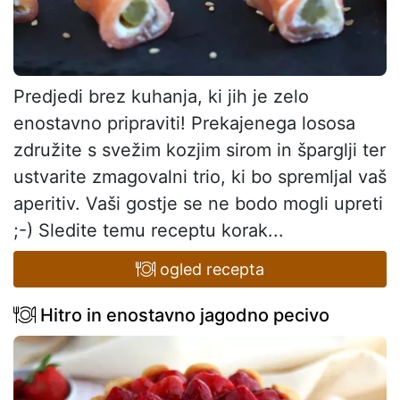
Predjedi brez kuhanja, ki jih je zelo
enostavno pripraviti! Prekajenega lososa
združite s svežim kozjim sirom in šparglji ter
ustvarite zmagovalni trio, ki bo spremljal vaš
aperitiv. Vaši gostje se ne bodo mogli upreti
;-) Sledite temu receptu korak...
ogled recepta
Hitro in enostavno jagodno pecivo