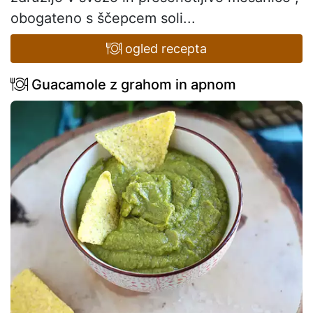
obogateno s ščepcem soli...
ogled recepta
Guacamole z grahom in apnom