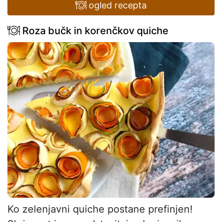
ogled recepta
Roza bučk in korenčkov quiche
Ko zelenjavni quiche postane prefinjen!