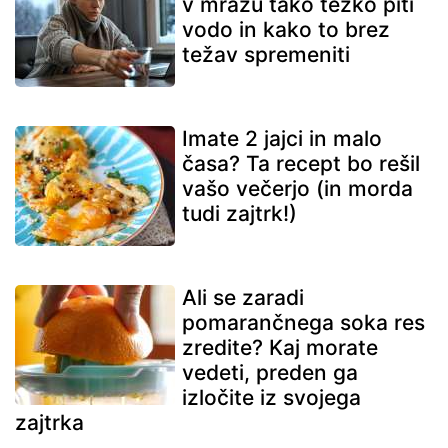
v mrazu tako težko piti
vodo in kako to brez
težav spremeniti
Imate 2 jajci in malo
časa? Ta recept bo rešil
vašo večerjo (in morda
tudi zajtrk!)
Ali se zaradi
pomarančnega soka res
zredite? Kaj morate
vedeti, preden ga
izločite iz svojega
zajtrka