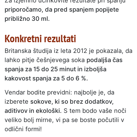
Za izjemno učinkovite rezultate pri spanju
priporočamo, da pred spanjem popijete
približno 30 ml.
Konkretni rezultati
Britanska študija iz leta 2012 je pokazala, da
lahko pitje češnjevega soka
podaljša čas
spanja za 15 do 25 minut in izboljša
kakovost spanja za 5 do 6 %.
Vendar bodite previdni: najbolje je, da
izberete
sokove, ki so brez dodatkov,
aditivov in ekološki.
S tem bodo vaše noči
veliko bolj mirne, vi pa se boste počutili v
odlični formi!