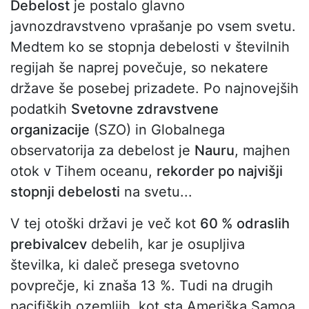
Debelost
je postalo glavno
javnozdravstveno vprašanje po vsem svetu.
Medtem ko se stopnja debelosti v številnih
regijah še naprej povečuje, so nekatere
države še posebej prizadete. Po najnovejših
podatkih
Svetovne zdravstvene
organizacije
(SZO) in Globalnega
observatorija za debelost je
Nauru
, majhen
otok v Tihem oceanu,
rekorder po najvišji
stopnji debelosti
na svetu...
V tej otoški državi je več kot
60 % odraslih
prebivalcev
debelih, kar je osupljiva
številka, ki daleč presega svetovno
povprečje, ki znaša 13 %. Tudi na drugih
pacifiških ozemljih, kot sta Ameriška Samoa