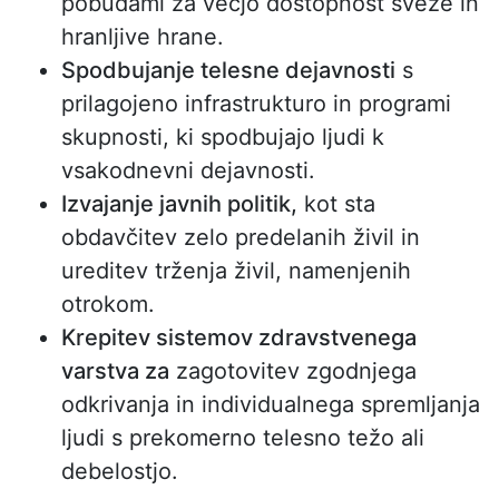
pobudami za večjo dostopnost sveže in
hranljive hrane.
Spodbujanje telesne dejavnosti
s
prilagojeno infrastrukturo in programi
skupnosti, ki spodbujajo ljudi k
vsakodnevni dejavnosti.
Izvajanje javnih politik,
kot sta
obdavčitev zelo predelanih živil in
ureditev trženja živil, namenjenih
otrokom.
Krepitev sistemov zdravstvenega
varstva za
zagotovitev zgodnjega
odkrivanja in individualnega spremljanja
ljudi s prekomerno telesno težo ali
debelostjo.