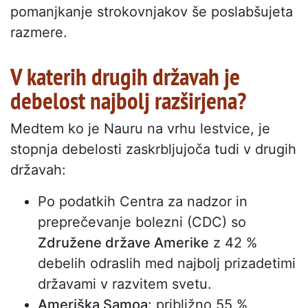
pomanjkanje strokovnjakov še poslabšujeta
razmere.
V katerih drugih državah je
debelost najbolj razširjena?
Medtem ko je Nauru na vrhu lestvice, je
stopnja debelosti zaskrbljujoča tudi v drugih
državah:
Po podatkih Centra za nadzor in
preprečevanje bolezni (CDC) so
Združene države Amerike
z 42 %
debelih odraslih med najbolj prizadetimi
državami v razvitem svetu.
Ameriška Samoa
: približno 55 %