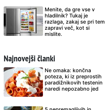
Menite, da gre vse v
hladilnik? Tukaj je
razlaga, zakaj se pri tem
zapravi več, kot si
mislite.
Najnovejši članki
Ne omaka: končna
poteza, ki iz preprostih
paradižnikovih testenin
naredi nepozabno jed
5 nepremagljivih in