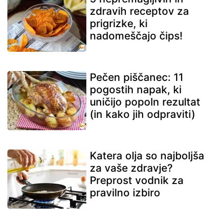
zdravih receptov za
prigrizke, ki
nadomeščajo čips!
Pečen piščanec: 11
pogostih napak, ki
uničijo popoln rezultat
(in kako jih odpraviti)
Katera olja so najboljša
za vaše zdravje?
Preprost vodnik za
pravilno izbiro