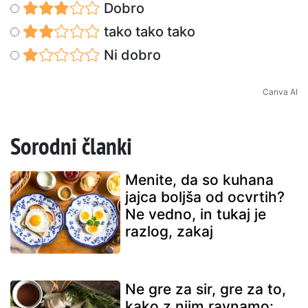
Dobro
tako tako tako
Ni dobro
Canva AI
Sorodni članki
Menite, da so kuhana
jajca boljša od ocvrtih?
Ne vedno, in tukaj je
razlog, zakaj
Ne gre za sir, gre za to,
kako z njim ravnamo: