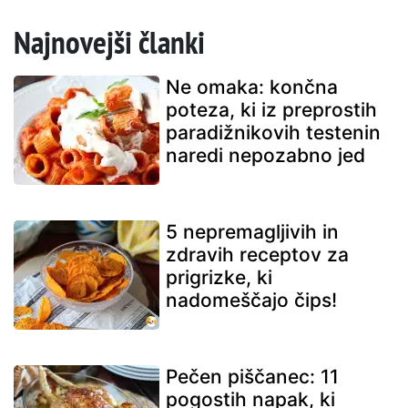
Najnovejši članki
Ne omaka: končna
poteza, ki iz preprostih
paradižnikovih testenin
naredi nepozabno jed
5 nepremagljivih in
zdravih receptov za
prigrizke, ki
nadomeščajo čips!
Pečen piščanec: 11
pogostih napak, ki