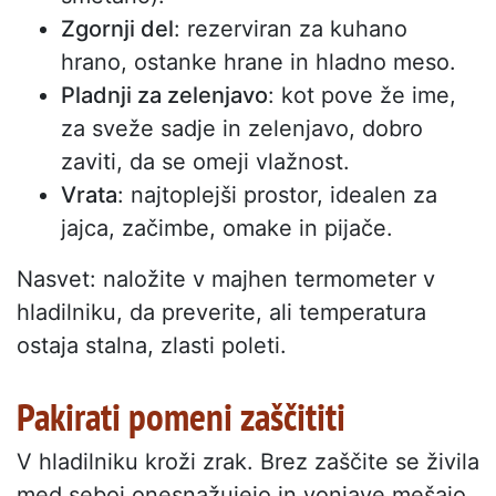
Zgornji del
: rezerviran za kuhano
hrano, ostanke hrane in hladno meso.
Pladnji za zelenjavo
: kot pove že ime,
za sveže sadje in zelenjavo, dobro
zaviti, da se omeji vlažnost.
Vrata
: najtoplejši prostor, idealen za
jajca, začimbe, omake in pijače.
Nasvet: naložite v majhen termometer v
hladilniku, da preverite, ali temperatura
ostaja stalna, zlasti poleti.
Pakirati pomeni zaščititi
V hladilniku kroži zrak. Brez zaščite se živila
med seboj onesnažujejo in vonjave mešajo.