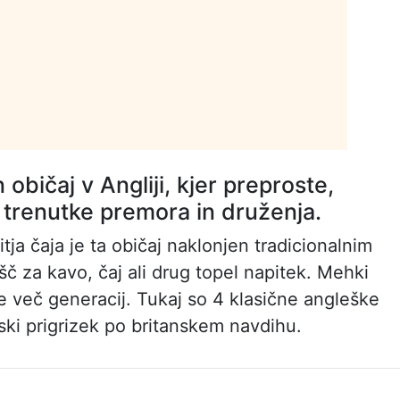
 običaj v Angliji, kjer preproste,
o trenutke premora in druženja.
ja čaja je ta običaj naklonjen tradicionalnim
šč za kavo, čaj ali drug topel napitek. Mehki
a že več generacij. Tukaj so 4 klasične angleške
ski prigrizek po britanskem navdihu.