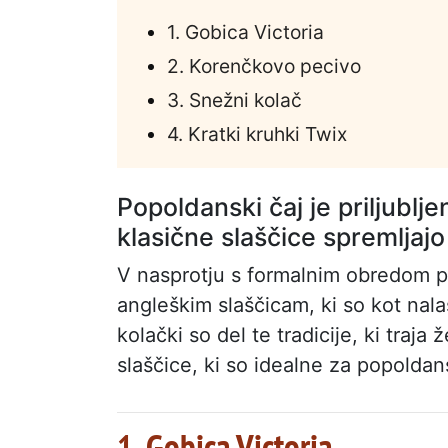
1. Gobica Victoria
2. Korenčkovo pecivo
3. Snežni kolač
4. Kratki kruhki Twix
Popoldanski čaj je priljubljen
klasične slaščice spremljaj
V nasprotju s formalnim obredom pit
angleškim slaščicam, ki so kot nala
kolački so del te tradicije, ki traj
slaščice, ki so idealne za popoldan
1. Gobica Victoria