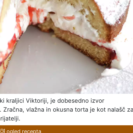
kraljici Viktoriji, je dobesedno izvor
Zračna, vlažna in okusna torta je kot nalašč z
jatelji.
ogled recepta