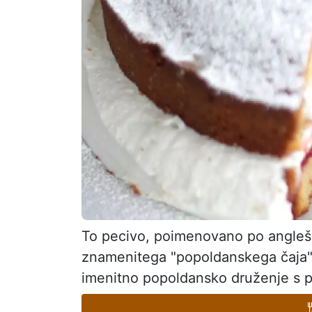
To pecivo, poimenovano po angleški 
znamenitega "popoldanskega čaja". 
imenitno popoldansko druženje s pri