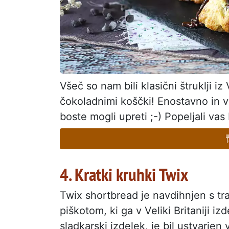
Všeč so nam bili klasični štruklji iz
čokoladnimi koščki! Enostavno in v
boste mogli upreti ;-) Popeljali va
4. Kratki kruhki Twix
Twix shortbread je navdihnjen s tr
piškotom, ki ga v Veliki Britaniji iz
sladkarski izdelek, je bil ustvarjen