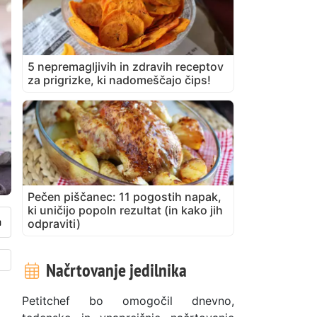
5 nepremagljivih in zdravih receptov
za prigrizke, ki nadomeščajo čips!
Pečen piščanec: 11 pogostih napak,
ki uničijo popoln rezultat (in kako jih
odpraviti)
Načrtovanje jedilnika
Petitchef bo omogočil dnevno,