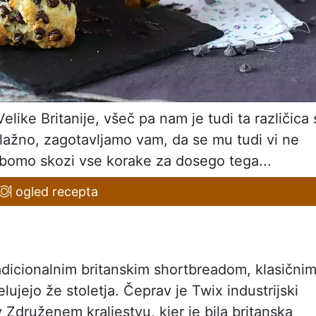
 Velike Britanije, všeč pa nam je tudi ta različica 
lažno, zagotavljamo vam, da se mu tudi vi ne
s bomo skozi vse korake za dosego tega...
ogled recepta
adicionalnim britanskim shortbreadom, klasični
delujejo že stoletja. Čeprav je Twix industrijski
 v Združenem kraljestvu, kjer je bila britanska