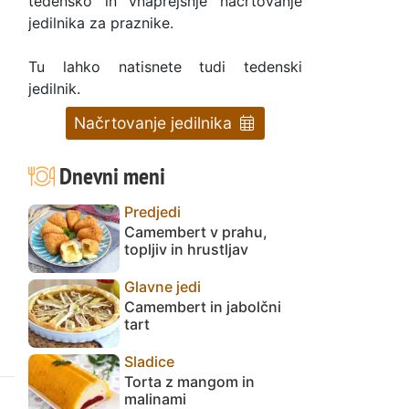
tedensko in vnaprejšnje načrtovanje
jedilnika za praznike.
Tu lahko natisnete tudi tedenski
jedilnik.
Načrtovanje jedilnika
Dnevni meni
Predjedi
Camembert v prahu,
topljiv in hrustljav
Glavne jedi
Camembert in jabolčni
tart
Sladice
Torta z mangom in
malinami