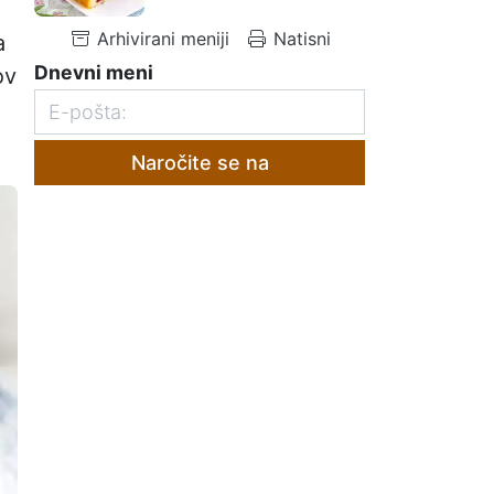
Arhivirani meniji
Natisni
a
Dnevni meni
ov
Naročite se na