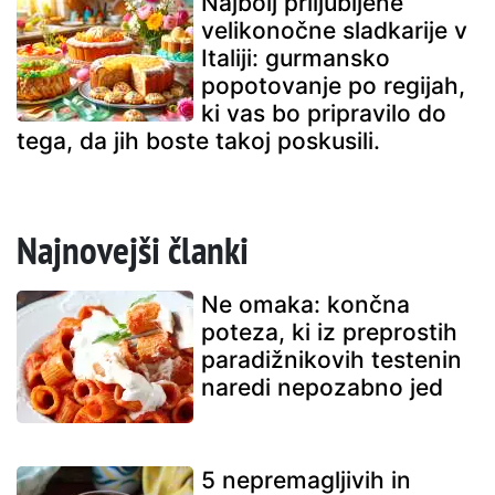
Najbolj priljubljene
velikonočne sladkarije v
Italiji: gurmansko
popotovanje po regijah,
ki vas bo pripravilo do
tega, da jih boste takoj poskusili.
Najnovejši članki
Ne omaka: končna
poteza, ki iz preprostih
paradižnikovih testenin
naredi nepozabno jed
5 nepremagljivih in