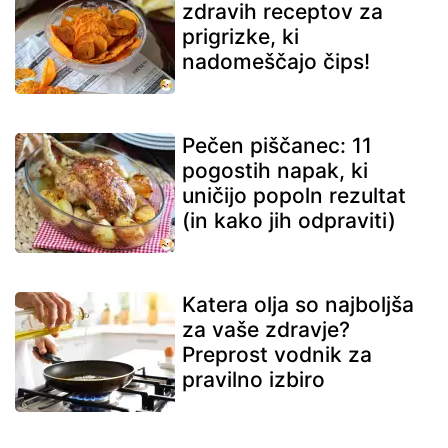
zdravih receptov za
prigrizke, ki
nadomeščajo čips!
Pečen piščanec: 11
pogostih napak, ki
uničijo popoln rezultat
(in kako jih odpraviti)
Katera olja so najboljša
za vaše zdravje?
Preprost vodnik za
pravilno izbiro