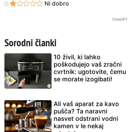
Ni dobro
ChatGPT
Sorodni članki
10 živil, ki lahko
poškodujejo vaš zračni
cvrtnik: ugotovite, čemu
se morate izogibati!
Ali vaš aparat za kavo
pušča? Ta naravni
nasvet odstrani vodni
kamen v le nekaj