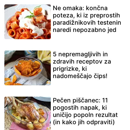
Ne omaka: končna
poteza, ki iz preprostih
paradižnikovih testenin
naredi nepozabno jed
5 nepremagljivih in
zdravih receptov za
prigrizke, ki
nadomeščajo čips!
Pečen piščanec: 11
pogostih napak, ki
uničijo popoln rezultat
(in kako jih odpraviti)