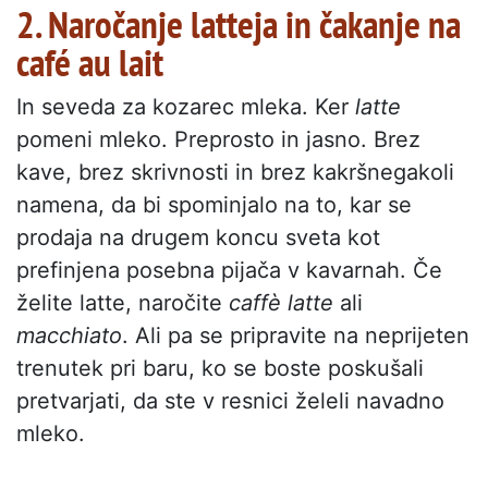
2. Naročanje latteja in čakanje na
café au lait
In seveda za kozarec mleka. Ker
latte
pomeni mleko. Preprosto in jasno. Brez
kave, brez skrivnosti in brez kakršnegakoli
namena, da bi spominjalo na to, kar se
prodaja na drugem koncu sveta kot
prefinjena posebna pijača v kavarnah. Če
želite latte, naročite
caffè latte
ali
macchiato
. Ali pa se pripravite na neprijeten
trenutek pri baru, ko se boste poskušali
pretvarjati, da ste v resnici želeli navadno
mleko.