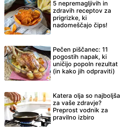
5 nepremagljivih in
zdravih receptov za
prigrizke, ki
nadomeščajo čips!
Pečen piščanec: 11
pogostih napak, ki
uničijo popoln rezultat
(in kako jih odpraviti)
Katera olja so najboljša
za vaše zdravje?
Preprost vodnik za
pravilno izbiro