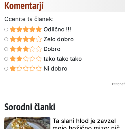
Komentarji
Ocenite ta članek:
Odlično !!!
Zelo dobro
Dobro
tako tako tako
Ni dobro
Ptitchef
Sorodni članki
Ta slani hlod je zavzel
mojo božično mizo: nič