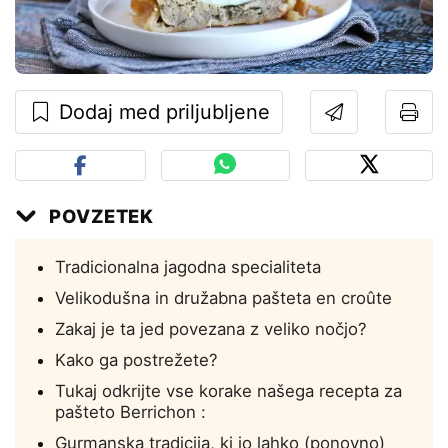
Dodaj med priljubljene
POVZETEK
Tradicionalna jagodna specialiteta
Velikodušna in družabna pašteta en croûte
Zakaj je ta jed povezana z veliko nočjo?
Kako ga postrežete?
Tukaj odkrijte vse korake našega recepta za
pašteto Berrichon :
Gurmanska tradicija, ki jo lahko (ponovno)