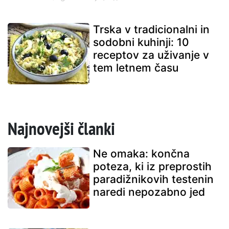
Trska v tradicionalni in
sodobni kuhinji: 10
receptov za uživanje v
tem letnem času
Najnovejši članki
Ne omaka: končna
poteza, ki iz preprostih
paradižnikovih testenin
naredi nepozabno jed