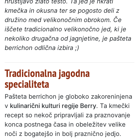
hrustljavo zlato testo. Ta jed je hkrati
kmečka in okusna ter se pogosto deli z
družino med velikonočnim obrokom. Če
iščete tradicionalno velikonočno jed, ki je
nekoliko drugačna od jagnjetine, je pašteta
berrichon odlična izbira ;)
Tradicionalna jagodna
specialiteta
Pašteta berrichon je globoko zakoreninjena
v
kulinarični kulturi regije Berry
. Ta kmečki
recept so nekoč pripravljali za praznovanje
konca postnega časa in obeležitev velike
noči z bogatejšo in bolj praznično jedjo.