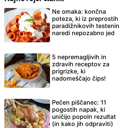
Ne omaka: končna
poteza, ki iz preprostih
paradižnikovih testenin
naredi nepozabno jed
5 nepremagljivih in
zdravih receptov za
prigrizke, ki
nadomeščajo čips!
Pečen piščanec: 11
pogostih napak, ki
uničijo popoln rezultat
(in kako jih odpraviti)