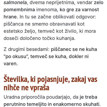
salmonela
, dvema neprijetnima, vendar
zelo
pomembnima
imenoma,
ko gre za varnost
hrane
. In tu se začne oblikovati odgovor:
piščanca ne smemo obravnavati kot
estetsko željo, temveč kot živilo, ki mora
doseči določeno točko kuhanja.
Z drugimi besedami:
piščanec se ne kuha
"po okusu", temveč se kuha, dokler ni
varen
.
Številka, ki pojasnjuje, zakaj vas
nihče ne vpraša
Uradna priporočila poudarjajo, da
je treba
perutnino temeljito in enakomerno skuhati
.