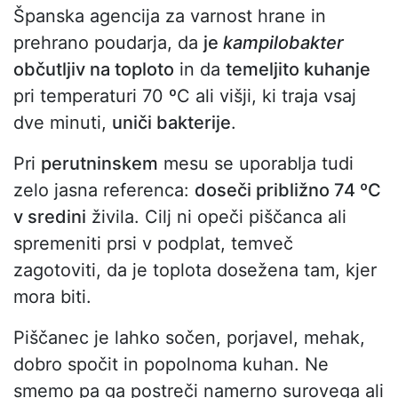
Španska agencija za varnost hrane in
prehrano poudarja, da
je
kampilobakter
občutljiv na toploto
in da
temeljito kuhanje
pri temperaturi 70 ºC ali višji, ki traja vsaj
dve minuti,
uniči bakterije
.
Pri
perutninskem
mesu se uporablja tudi
zelo jasna referenca:
doseči približno 74 ºC
v sredini
živila. Cilj ni opeči piščanca ali
spremeniti prsi v podplat, temveč
zagotoviti, da je toplota dosežena tam, kjer
mora biti.
Piščanec je lahko sočen, porjavel, mehak,
dobro spočit in popolnoma kuhan. Ne
smemo pa ga postreči namerno surovega ali