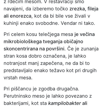
z rdečim mesom. V restavraciji smo
navajeni, da izberemo točko
zrezka, fileja
ali enorezca
, kot da bi bile vse živali v
kuhinji enako svobodne. Vendar ni tako.
Pri celem kosu telečjega mesa
je večina
mikrobiološkega tveganja običajno
skoncentrirana na površini
. Če je zunanja
stran kosa dobro označena, je lahko
notranjost manj zapečena, ne da bi to
predstavljalo enako težavo kot pri drugih
vrstah mesa.
Pri piščancu je zgodba drugačna.
Perutninsko meso je lahko povezano z
bakterijami, kot sta
kampilobakter
ali