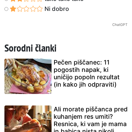
Ni dobro
ChatGPT
Sorodni članki
Pečen piščanec: 11
pogostih napak, ki
uničijo popoln rezultat
(in kako jih odpraviti)
Ali morate piščanca pred
kuhanjem res umiti?
Resnica, ki vam je mama
in babica nista nikoli