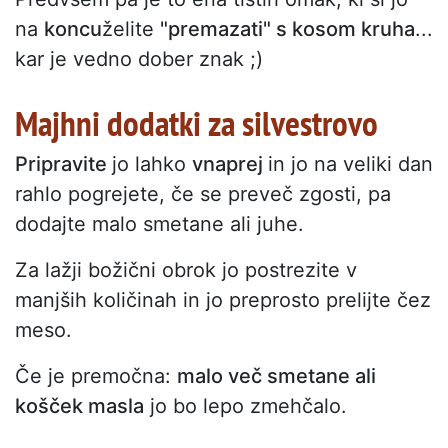
na
koncu
želite
"premazati" s kosom kruha
...
kar je vedno dober znak ;)
Majhni dodatki za silvestrovo
Pripravite
jo lahko
vnaprej
in jo na veliki dan
rahlo pogrejete, če se preveč zgosti, pa
dodajte malo smetane ali juhe.
Za lažji božični obrok jo postrezite v
manjših količinah in jo preprosto prelijte čez
meso.
Če je premočna:
malo več smetane ali
košček masla
jo bo lepo zmehčalo.