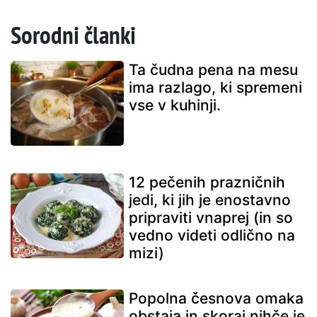
Sorodni članki
Ta čudna pena na mesu
ima razlago, ki spremeni
vse v kuhinji.
12 pečenih prazničnih
jedi, ki jih je enostavno
pripraviti vnaprej (in so
vedno videti odlično na
mizi)
Popolna česnova omaka
obstaja in skoraj nihče je