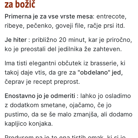
za božič
Primerna je za vse vrste mesa
: entrecote,
ribeye, pečenko, goveji file, račje prsi itd.
Je hiter
: približno 20 minut, kar je priročno,
ko je preostali del jedilnika že zahteven.
Ima tisti elegantni občutek iz brasserie, ki
takoj daje vtis, da gre za
"obdelano" jed,
čeprav je recept preprost.
Enostavno jo je odmeriti
: lahko jo osladimo
z dodatkom smetane, ojačamo, če jo
pustimo, da se še malo zmanjša, ali dodamo
kapljico konjaka.
Predvsem pa je to ena tistih omak, ki si jo