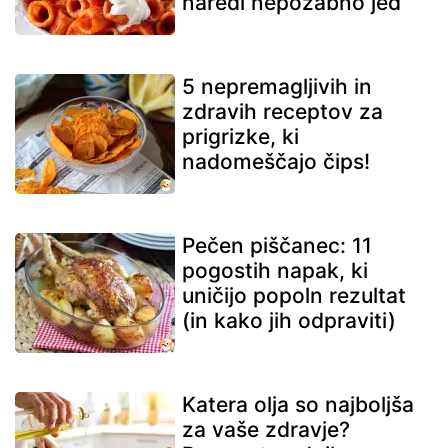
naredi nepozabno jed
5 nepremagljivih in
zdravih receptov za
prigrizke, ki
nadomeščajo čips!
Pečen piščanec: 11
pogostih napak, ki
uničijo popoln rezultat
(in kako jih odpraviti)
Katera olja so najboljša
za vaše zdravje?