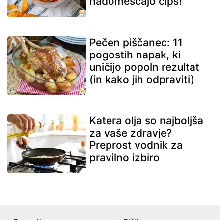
nadomeščajo čips!
Pečen piščanec: 11
pogostih napak, ki
uničijo popoln rezultat
(in kako jih odpraviti)
Katera olja so najboljša
za vaše zdravje?
Preprost vodnik za
pravilno izbiro