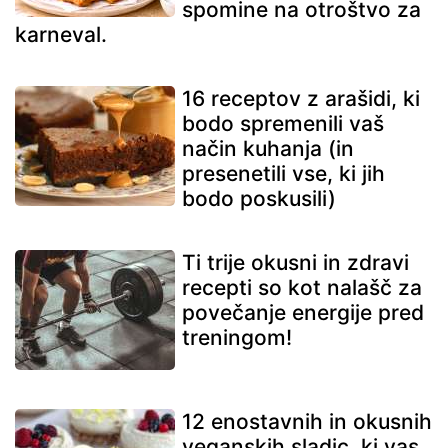
spomine na otroštvo za
karneval.
16 receptov z arašidi, ki
bodo spremenili vaš
način kuhanja (in
presenetili vse, ki jih
bodo poskusili)
Ti trije okusni in zdravi
recepti so kot nalašč za
povečanje energije pred
treningom!
12 enostavnih in okusnih
veganskih sladic, ki vas