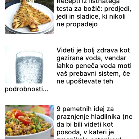
Recepti iz listnatega
testa za božič: predjedi,
jedi in sladice, ki nikoli
ne propadejo
Videti je bolj zdrava kot
gazirana voda, vendar
lahko peneča voda moti
vaš prebavni sistem, če
ne upoštevate teh
podrobnosti...
9 pametnih idej za
praznjenje hladilnika (ne
da bi bili videti kot
posoda, v kateri je