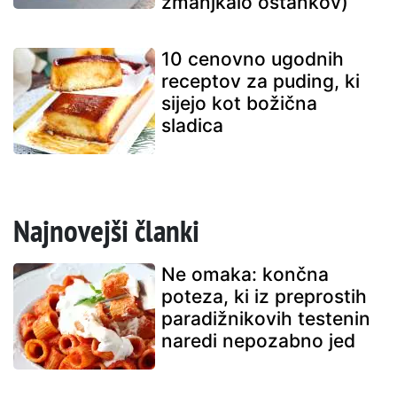
zmanjkalo ostankov)
10 cenovno ugodnih
receptov za puding, ki
sijejo kot božična
sladica
Najnovejši članki
Ne omaka: končna
poteza, ki iz preprostih
paradižnikovih testenin
naredi nepozabno jed