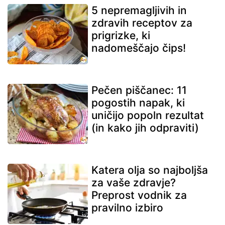
5 nepremagljivih in
zdravih receptov za
prigrizke, ki
nadomeščajo čips!
Pečen piščanec: 11
pogostih napak, ki
uničijo popoln rezultat
(in kako jih odpraviti)
Katera olja so najboljša
za vaše zdravje?
Preprost vodnik za
pravilno izbiro