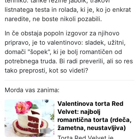
tehniko: tanke rezine jabolk, trakovi
listnatega testa in rolada, ki je, ko jo enkrat
naredite, ne boste nikoli pozabili.
In če obstaja popoln izgovor za njihovo
pripravo, je to valentinovo: sladek, užitni,
domači "šopek", ki je bolj romantičen od
potrebnega truda. Bi radi preverili, ali so res
tako preprosti, kot so videti?
Morda vas zanima:
Valentinova torta Red
Velvet: najbolj
romantična torta (rdeča,
žametna, neustavljiva)
Torta Red Velvet je