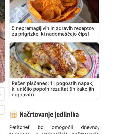
5 nepremagljivih in zdravih receptov
za prigrizke, ki nadomeščajo čips!
Pečen piščanec: 11 pogostih napak,
ki uničijo popoln rezultat (in kako jih
odpraviti)
Načrtovanje jedilnika
Petitchef bo omogočil dnevno,