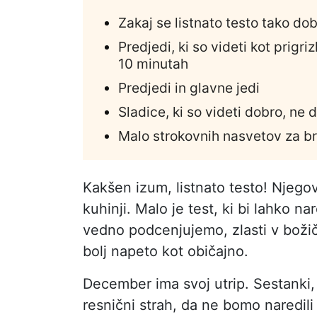
Zakaj se listnato testo tako d
Predjedi, ki so videti kot prigri
10 minutah
Predjedi in glavne jedi
Sladice, ki so videti dobro, ne d
Malo strokovnih nasvetov za br
Kakšen izum, listnato testo! Njegov
kuhinji. Malo je test, ki bi lahko n
vedno podcenjujemo, zlasti v božič
bolj napeto kot običajno.
December ima svoj utrip. Sestanki, ve
resnični strah, da ne bomo naredi