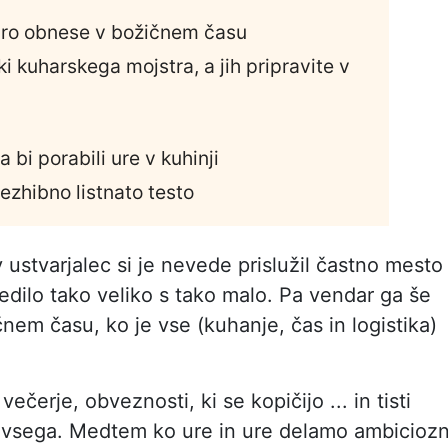
obro obnese v božičnem času
zki kuharskega mojstra, a jih pripravite v
a bi porabili ure v kuhinji
ezhibno listnato testo
 ustvarjalec si je nevede prislužil častno mesto
aredilo tako veliko s tako malo. Pa vendar ga še
nem času, ko je vse (kuhanje, čas in logistika)
čerje, obveznosti, ki se kopičijo ... in tisti
li vsega. Medtem ko ure in ure delamo ambicioz