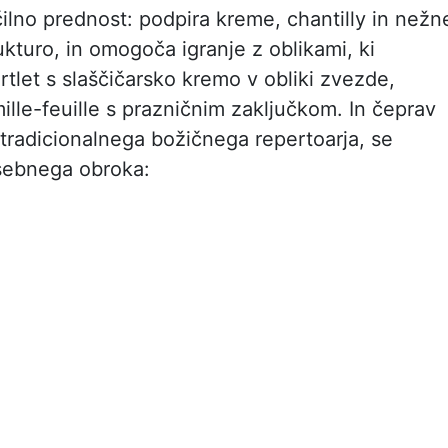
očilno prednost: podpira kreme, chantilly in nežn
ukturo, in omogoča igranje z oblikami, ki
rtlet s slaščičarsko kremo v obliki zvezde,
mille-feuille s prazničnim zaključkom. In čeprav
l tradicionalnega božičnega repertoarja, se
sebnega obroka: