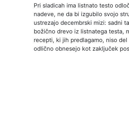
Pri sladicah ima listnato testo odl
nadeve, ne da bi izgubilo svojo str
ustrezajo decembrski mizi: sadni ta
božično drevo iz listnatega testa, 
recepti, ki jih predlagamo, niso de
odlično obnesejo kot zaključek po