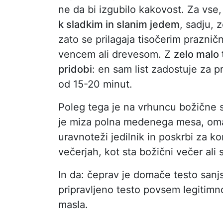
ne da bi izgubilo kakovost. Za vse,
k sladkim in slanim jedem
, sadju, 
zato se prilagaja tisočerim prazni
vencem ali drevesom. Z
zelo malo 
pridobi
: en sam list zadostuje za p
od 15-20 minut.
Poleg tega je na vrhuncu božične
je miza polna medenega mesa, omak, p
uravnoteži jedilnik in poskrbi za kon
večerjah, kot sta božični večer ali 
In da: čeprav je domače testo sanjs
pripravljeno testo povsem legitimno
masla.