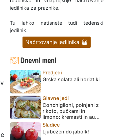
tedensko in vnaprejšnje načrtovanje
jedilnika za praznike.
Tu lahko natisnete tudi tedenski
jedilnik.
Načrtovanje jedilnika
Dnevni meni
Predjedi
Grška solata ali horiatiki
 v
Glavne jedi
Conchiglioni, polnjeni z
rikoto, bučkami in
limono: kremasti in au...
Sladice
Ljubezen do jabolk!
ne