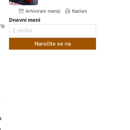
Arhivirani meniji
Natisni
Dnevni meni
ro
Naročite se na
a
,