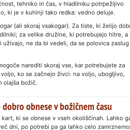
čnost, tehniko in čas, v hladilniku potrpežljivo
ino, ki je v kuhinji tako redka: vedno deluje.
gar (ali skoraj vsakogar). Za tiste, ki želijo dob
dilniki; za velike družine, ki potrebujejo hitre, a
i uživajo, ne da bi vedeli, da se polovica zaslug
mogoče narediti skoraj vse, kar potrebujete za
voljo, ko se začnejo živci: na voljo, ubogljivo,
m olajša božič.
ko dobro obnese v božičnem času
ih kart, ki se obnese v vseh okoliščinah. Lahko g
i več dni, po potrebi pa ga lahko celo zamrznemo