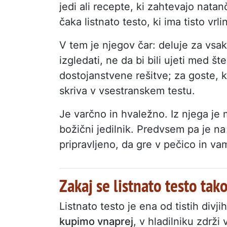
jedi ali recepte, ki zahtevajo natan
čaka listnato testo, ki ima tisto vrl
V tem je njegov čar: deluje za vsako
izgledati, ne da bi bili ujeti med šte
dostojanstvene rešitve; za goste, k
skriva v vsestranskem testu.
Je varčno in hvaležno. Iz njega je 
božični jedilnik. Predvsem pa je na 
pripravljeno, da gre v pečico in va
Zakaj se listnato testo ta
Listnato testo je ena od tistih divj
kupimo vnaprej
, v hladilniku zdrž