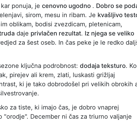
 kar ponuja, je
cenovno ugodno
.
Dobro se pod
zelenjavi, sirom, mesu in ribam. Je
kvašljivo test
čnim oblikam, bodisi zvezdicam, pletenicam,
truda
daje
privlačen rezultat
.
Iz njega se veliko
redjed za šest oseb. In čas peke je le redko dalj
 sezone ključna podrobnost:
dodaja teksturo
. Ko
irejev ali krem, zlati, luskasti grižljaj
trast, ki je tako dobrodošel pri velikih obrokih a
silvestrovanje.
ko za tiste, ki imajo čas, je dobro vnaprej
 "orodje". December ni čas za triurno valjanje