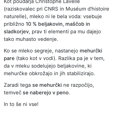
Kot poudarja Christophe Lavelle
(raziskovalec pri CNRS in Muséum d'histoire
naturelle), mleko ni le bela voda: vsebuje
približno
10 % beljakovin, maščob in
sladkorjev
, prav ti elementi pa mu dajejo
tako muhasto vedenje.
Ko se mleko segreje, nastanejo
mehurčki
pare
(tako kot v vodi). Razlika pa je v tem,
da v mleku sodelujejo beljakovine, ki
mehurčke obkrožajo in jih stabilizirajo.
Zaradi tega
se mehurčki
ne razpočijo,
temveč
se naberejo v peno
.
In to še ni vse!