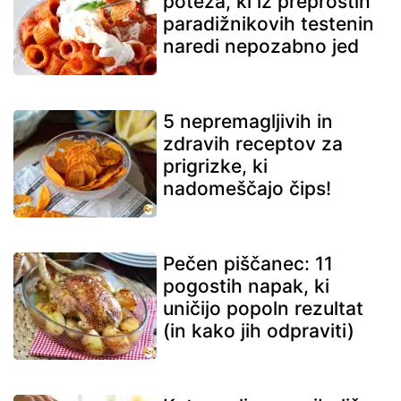
poteza, ki iz preprostih
paradižnikovih testenin
naredi nepozabno jed
5 nepremagljivih in
zdravih receptov za
prigrizke, ki
nadomeščajo čips!
Pečen piščanec: 11
pogostih napak, ki
uničijo popoln rezultat
(in kako jih odpraviti)