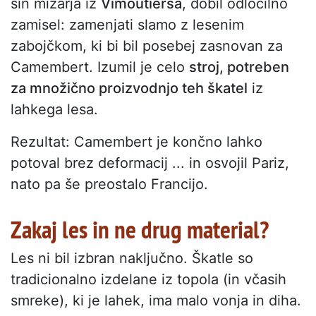
sin mizarja iz
Vimoutiersa
, dobil odločilno
zamisel: zamenjati slamo z lesenim
zabojčkom, ki bi bil posebej zasnovan za
Camembert. Izumil je celo
stroj, potreben
za množično proizvodnjo teh škatel
iz
lahkega lesa.
Rezultat: Camembert je končno lahko
potoval brez deformacij ... in osvojil Pariz,
nato pa še preostalo Francijo.
Zakaj les in ne drug material?
Les ni bil izbran naključno. Škatle so
tradicionalno izdelane iz topola (in včasih
smreke), ki je lahek, ima malo vonja in diha.